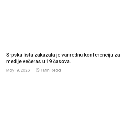
Srpska lista zakazala je vanrednu konferenciju za
medije večeras u 19 časova.
May 19, 2026
1 Min Read