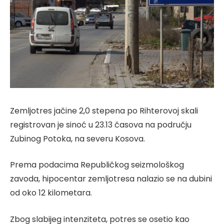
Zemljotres jačine 2,0 stepena po Rihterovoj skali
registrovan je sinoć u 23.13 časova na području
Zubinog Potoka, na severu Kosova.
Prema podacima Republičkog seizmološkog
zavoda, hipocentar zemljotresa nalazio se na dubini
od oko 12 kilometara.
Zbog slabijeg intenziteta, potres se osetio kao