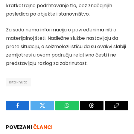
kratkotrajno podrhtavanje tla, bez značajnijih
posledica po objekte i stanovništvo.
Za sada nema informacija o povređenima niti o
materijalnoj šteti. Nadležne službe nastavljaju da
prate situaciju, a seizmolozi ističu da su ovakvi slabiji
zemljotresi u ovom području relativno česti i ne
predstavljaju razlog za zabrinutost.
Istaknuto
Facebook
Twitter
WhatsApp
Threads
Copy
Link
POVEZANI
ČLANCI