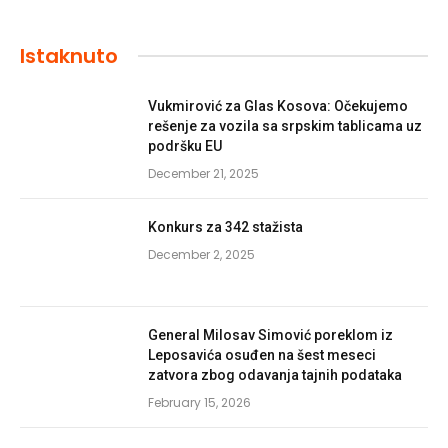
Istaknuto
Vukmirović za Glas Kosova: Očekujemo
rešenje za vozila sa srpskim tablicama uz
podršku EU
December 21, 2025
Konkurs za 342 stažista
December 2, 2025
General Milosav Simović poreklom iz
Leposavića osuđen na šest meseci
zatvora zbog odavanja tajnih podataka
February 15, 2026