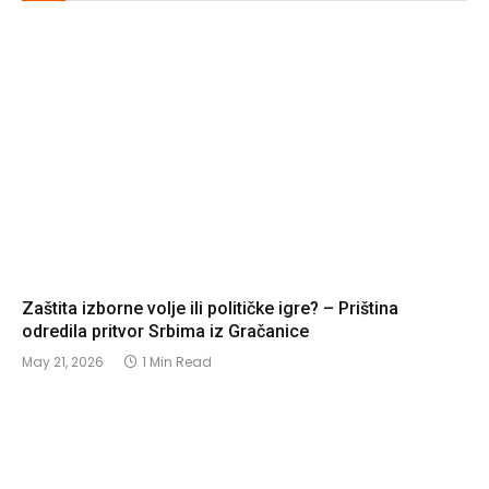
Zaštita izborne volje ili političke igre? – Priština
odredila pritvor Srbima iz Gračanice
May 21, 2026
1 Min Read