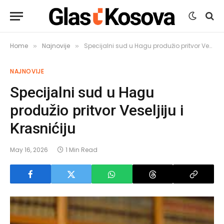
Home
Najnovije
Specijalni sud u Hagu produžio pritvor Veseljiju i Krasnićiju
»
»
NAJNOVIJE
Specijalni sud u Hagu
produžio pritvor Veseljiju i
Krasnićiju
May 16, 2026
1 Min Read