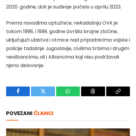
2020. godine, dok je suđenje počelo u aprilu 2023.
Prema navodima optužnice, nekadašnja OVK je
tokom 1998. i 1999. godine izvršila brojne zločine,
uključujući ubistva i otmice nad pripadnicima vojske i
policije tadašnje Jugoslavije, civilima Srbima i drugim
nealbancima, ali i Albancima koji nisu podržavali
njeno delovanje.
Facebook
Twitter
WhatsApp
Threads
Copy
Link
POVEZANI
ČLANCI