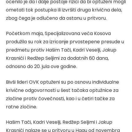
ocenilo je da i dalje postoje rizici da bi optuženi mogli
ometati tok postupka ili izvršiti druga krivična dela,
zbog čega je odlučeno da ostanu u pritvoru.
Početkom maja, Specijalizovana veća Kosova
produžila su rok za izricanje prvostepene presude u
predmetu protiv Hašim Tači, Kadri Veselji, Jakup
Krasnići i Redžep Seljimi za dodatnih 60 dana,
odnosno do 20. jula ove godine.
Bivši lideri OVK optuženi su po osnovu individualne
krivične odgovornosti u šest tačaka optužnice za
zločine protiv čovečnosti, kao i u četiri tačke za
ratne zločine.
Hašim Tači, Kadri Veselji, Redžep Seljimi i Jakup
Krasnići nalaze se u pritvoru u Hagu od novembra