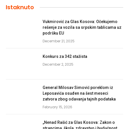
Istaknuto
Vukmirović za Glas Kosova: Očekujemo
rešenje za vozila sa srpskim tablicama uz
podršku EU
December 21, 2025
Konkurs za 342 stažista
December 2, 2025
General Milosav Simović poreklom iz
Leposavića osuđen na šest meseci
zatvora zbog odavanja tajnih podataka
February 15, 2026
„Nenad Rašić za Glas Kosova: Zakon o
strancima, škola, zdravstvo i budućnost