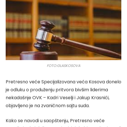
FOTO:GLASKOSOVA
Pretresno veće Specijalizovana veća Kosova donelo
je odluku o produženju pritvora bivšim liderima
nekadašnje OVK – Kadri Veselji i Jakup Krasnići,
objavljeno je na zvaničnom sajtu suda.
Kako se navodi u saopštenju, Pretresno veće