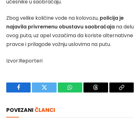
učesnike u saobraćaju.
Zbog velike količine vode na kolovozu,
policija je
najavila privremenu obustavu saobraćaja
na delu
ovog puta, uz apel vozačima da koriste alternativne
pravce i prilagode vožnju uslovima na putu.
Izvor:Reporteri
Facebook
Twitter
WhatsApp
Threads
Copy
Link
POVEZANI
ČLANCI