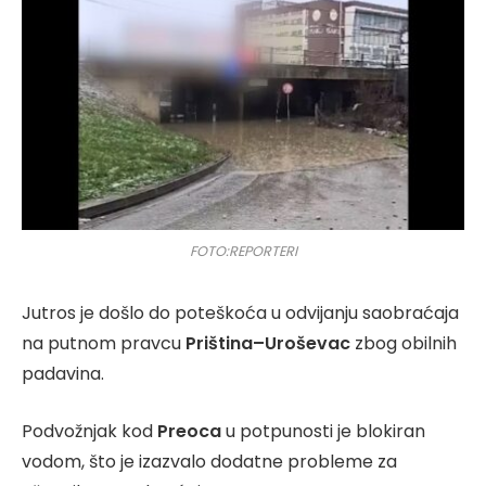
FOTO:REPORTERI
Jutros je došlo do poteškoća u odvijanju saobraćaja
na putnom pravcu
Priština–Uroševac
zbog obilnih
padavina.
Podvožnjak kod
Preoca
u potpunosti je blokiran
vodom, što je izazvalo dodatne probleme za