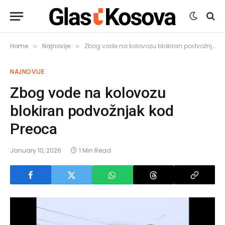
Home
Najnovije
Zbog vode na kolovozu blokiran podvožnjak kod Preoca
»
»
NAJNOVIJE
Zbog vode na kolovozu
blokiran podvožnjak kod
Preoca
January 10, 2026
1 Min Read