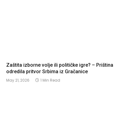
Zaštita izborne volje ili političke igre? – Priština
odredila pritvor Srbima iz Gračanice
May 21, 2026
1 Min Read