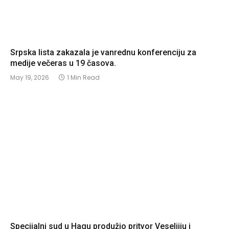
Srpska lista zakazala je vanrednu konferenciju za
medije večeras u 19 časova.
May 19, 2026
1 Min Read
Specijalni sud u Hagu produžio pritvor Veseljiju i