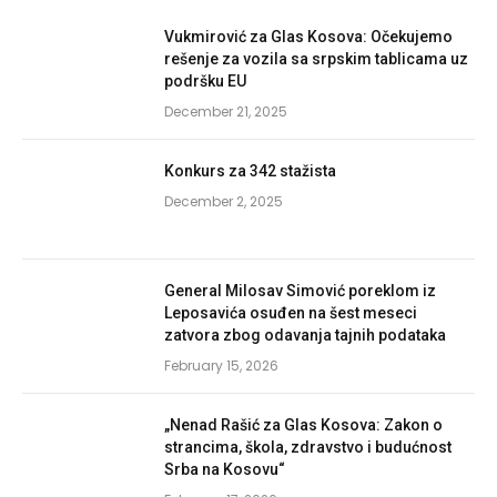
Vukmirović za Glas Kosova: Očekujemo
rešenje za vozila sa srpskim tablicama uz
podršku EU
December 21, 2025
Konkurs za 342 stažista
December 2, 2025
General Milosav Simović poreklom iz
Leposavića osuđen na šest meseci
zatvora zbog odavanja tajnih podataka
February 15, 2026
„Nenad Rašić za Glas Kosova: Zakon o
strancima, škola, zdravstvo i budućnost
Srba na Kosovu“