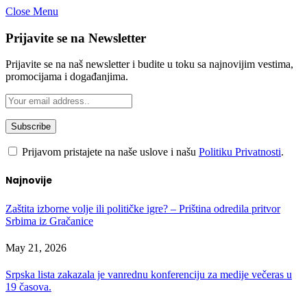
Close Menu
Prijavite se na Newsletter
Prijavite se na naš newsletter i budite u toku sa najnovijim vestima,
promocijama i događanjima.
Prijavom pristajete na naše uslove i našu
Politiku Privatnosti
.
Najnovije
Zaštita izborne volje ili političke igre? – Priština odredila pritvor
Srbima iz Gračanice
May 21, 2026
Srpska lista zakazala je vanrednu konferenciju za medije večeras u
19 časova.