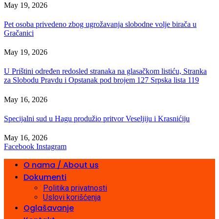
May 19, 2026
Pet osoba privedeno zbog ugrožavanja slobodne volje birača u
Gračanici
May 19, 2026
U Prištini određen redosled stranaka na glasačkom listiću, Stranka
za Slobodu Pravdu i Opstanak pod brojem 127 Srpska lista 119
May 16, 2026
Specijalni sud u Hagu produžio pritvor Veseljiju i Krasnićiju
May 16, 2026
Facebook
Instagram
O nama / About us
Dokumenti
Politika privatnosti
Uslovi korišćenja
Oglašavanje