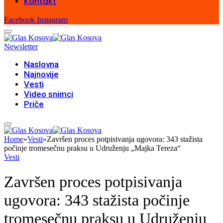
Kontakt
Facebook
Instagram
Newsletter
Naslovna
Najnovije
Vesti
Video snimci
Priče
Home
»
Vesti
»
Završen proces potpisivanja ugovora: 343 stažista
počinje tromesečnu praksu u Udruženju „Majka Tereza“
Vesti
Završen proces potpisivanja
ugovora: 343 stažista počinje
tromesečnu praksu u Udruženju