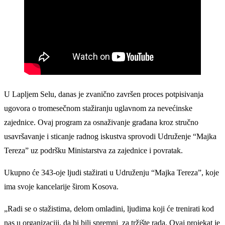
U Lapljem Selu, danas je zvanično završen proces potpisivanja
ugovora o tromesečnom stažiranju uglavnom za nevećinske
zajednice. Ovaj program za osnaživanje građana kroz stručno
usavršavanje i sticanje radnog iskustva sprovodi Udruženje “Majka
Tereza” uz podršku Ministarstva za zajednice i povratak.
Ukupno će 343-oje ljudi stažirati u Udruženju “Majka Tereza”, koje
ima svoje kancelarije širom Kosova.
„Radi se o stažistima, delom omladini, ljudima koji će trenirati kod
nas u organizaciji, da bi bili spremni za tržište rada. Ovaj projekat je