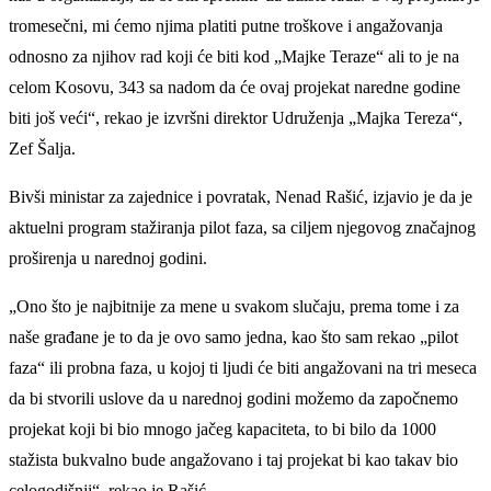
tromesečni, mi ćemo njima platiti putne troškove i angažovanja
odnosno za njihov rad koji će biti kod „Majke Teraze“ ali to je na
celom Kosovu, 343 sa nadom da će ovaj projekat naredne godine
biti još veći“, rekao je izvršni direktor Udruženja „Majka Tereza“,
Zef Šalja.
Bivši ministar za zajednice i povratak, Nenad Rašić, izjavio je da je
aktuelni program stažiranja pilot faza, sa ciljem njegovog značajnog
proširenja u narednoj godini.
„Ono što je najbitnije za mene u svakom slučaju, prema tome i za
naše građane je to da je ovo samo jedna, kao što sam rekao „pilot
faza“ ili probna faza, u kojoj ti ljudi će biti angažovani na tri meseca
da bi stvorili uslove da u narednoj godini možemo da započnemo
projekat koji bi bio mnogo jačeg kapaciteta, to bi bilo da 1000
stažista bukvalno bude angažovano i taj projekat bi kao takav bio
celogodišnji“, rekao je Rašić.