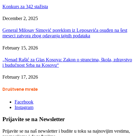
Konkurs za 342 stažista
December 2, 2025
General Milosav Simović poreklom iz Leposavića osuđen na šest
meseci zatvora zbog odavanja tajnih podataka
February 15, 2026
„Nenad Rašić za Glas Kosova: Zakon o strancima, škola, zdravstvo
i budućnost Srba na Kosovu“
February 17, 2026
Društvene mreže
Facebook
Instagram
Prijavite se na Newsletter
Prijavite se na naš newsletter i budite u toku sa najnovijim vestima,