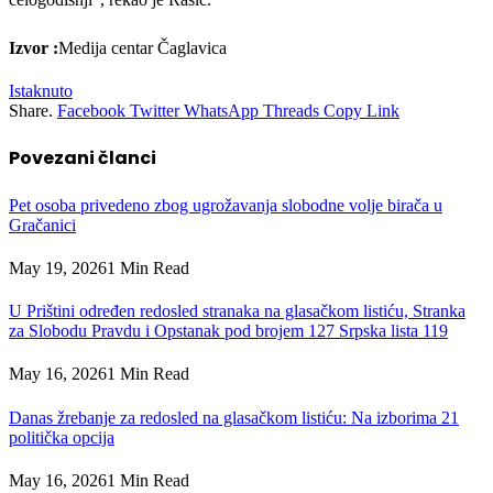
Izvor :
Medija centar Čaglavica
Istaknuto
Share.
Facebook
Twitter
WhatsApp
Threads
Copy Link
Povezani
članci
Pet osoba privedeno zbog ugrožavanja slobodne volje birača u
Gračanici
May 19, 2026
1 Min Read
U Prištini određen redosled stranaka na glasačkom listiću, Stranka
za Slobodu Pravdu i Opstanak pod brojem 127 Srpska lista 119
May 16, 2026
1 Min Read
Danas žrebanje za redosled na glasačkom listiću: Na izborima 21
politička opcija
May 16, 2026
1 Min Read