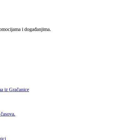
promocijama i događanjima.
ima iz Gračanice
 časova.
ici