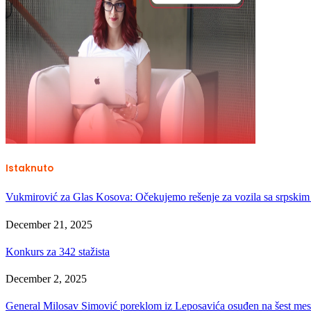
Istaknuto
Vukmirović za Glas Kosova: Očekujemo rešenje za vozila sa srpskim
December 21, 2025
Konkurs za 342 stažista
December 2, 2025
General Milosav Simović poreklom iz Leposavića osuđen na šest mese