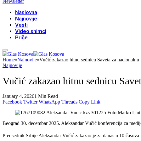
Newsletter
Naslovna
Najnovije
Vesti
Video snimci
Priče
Home
»
Najnovije
»
Vučić zakazao hitnu sednicu Saveta za nacionalnu
Najnovije
Vučić zakazao hitnu sednicu Save
January 4, 2026
1 Min Read
Facebook
Twitter
WhatsApp
Threads
Copy Link
Beograd 30. decembar 2025. Aleksandar Vučić konferencija za medij
Predsednik Srbije Aleksandar Vučić zakazao je za danas u 10 časova 