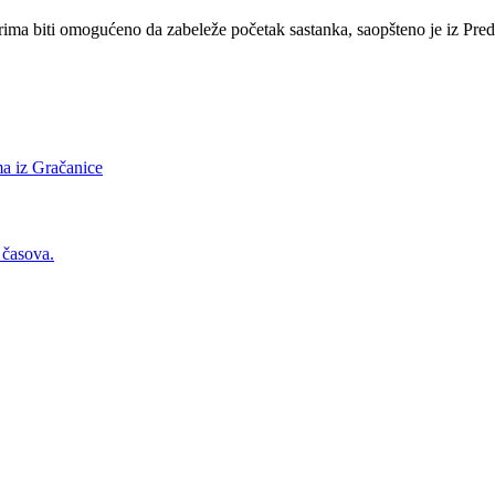
erima biti omogućeno da zabeleže početak sastanka, saopšteno je iz Pred
ima iz Gračanice
 časova.