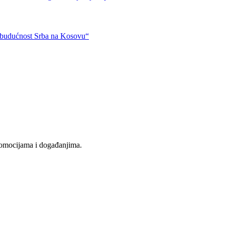
i budućnost Srba na Kosovu“
promocijama i događanjima.