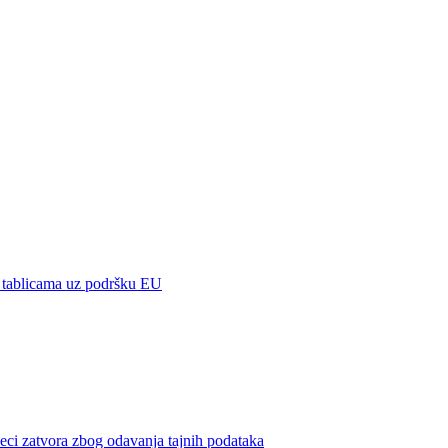
 tablicama uz podršku EU
ci zatvora zbog odavanja tajnih podataka