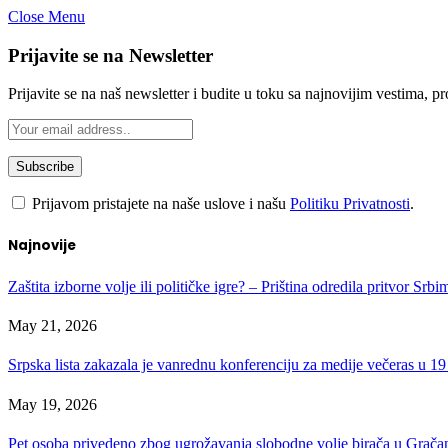
Close Menu
Prijavite se na Newsletter
Prijavite se na naš newsletter i budite u toku sa najnovijim vestima, 
Prijavom pristajete na naše uslove i našu
Politiku Privatnosti
.
Najnovije
Zaštita izborne volje ili političke igre? – Priština odredila pritvor Srb
May 21, 2026
Srpska lista zakazala je vanrednu konferenciju za medije večeras u 19
May 19, 2026
Pet osoba privedeno zbog ugrožavanja slobodne volje birača u Gračan