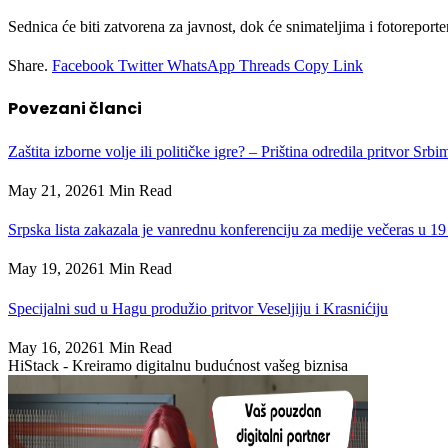
Sednica će biti zatvorena za javnost, dok će snimateljima i fotoreport
Share.
Facebook
Twitter
WhatsApp
Threads
Copy Link
Povezani
članci
Zaštita izborne volje ili političke igre? – Priština odredila pritvor Srb
May 21, 2026
1 Min Read
Srpska lista zakazala je vanrednu konferenciju za medije večeras u 19
May 19, 2026
1 Min Read
Specijalni sud u Hagu produžio pritvor Veseljiju i Krasnićiju
May 16, 2026
1 Min Read
HiStack - Kreiramo digitalnu budućnost vašeg biznisa