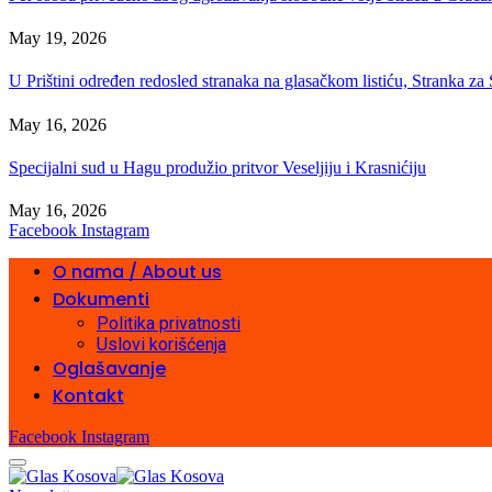
May 19, 2026
U Prištini određen redosled stranaka na glasačkom listiću, Stranka z
May 16, 2026
Specijalni sud u Hagu produžio pritvor Veseljiju i Krasnićiju
May 16, 2026
Facebook
Instagram
O nama / About us
Dokumenti
Politika privatnosti
Uslovi korišćenja
Oglašavanje
Kontakt
Facebook
Instagram