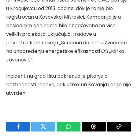
u Kragujevcu od 2013. godine, dok je ranije bio
registrovan u Kosovskoj Mitrovici. Kompanija je u
poslednjim godinama bila angažovana na više
velikih projekata, uključujući i radove u
povratničkom naselju „Sunčana dolina“ u Zvečanu i
na unapređenju energetske efikasnosti OŠ „Mirko
Jovanović“.
Incident na gradilištu pokrenuo je pitanja o
bezbednosti radova, dok uzrok urušavanja i dalje nije
utvrđen.
Facebook
Twitter
WhatsApp
Threads
Copy