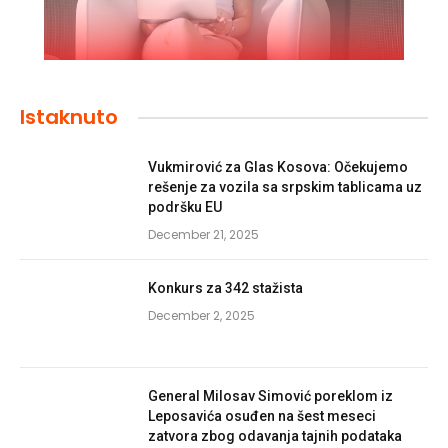
Istaknuto
Vukmirović za Glas Kosova: Očekujemo
rešenje za vozila sa srpskim tablicama uz
podršku EU
December 21, 2025
Konkurs za 342 stažista
December 2, 2025
General Milosav Simović poreklom iz
Leposavića osuđen na šest meseci
zatvora zbog odavanja tajnih podataka