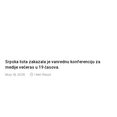
Srpska lista zakazala je vanrednu konferenciju za
medije večeras u 19 časova.
May 19, 2026
1 Min Read