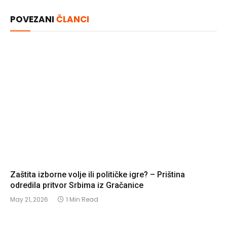
Link
POVEZANI
ČLANCI
Zaštita izborne volje ili političke igre? – Priština
odredila pritvor Srbima iz Gračanice
May 21, 2026
1 Min Read