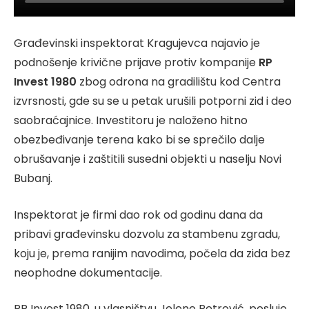
Građevinski inspektorat Kragujevca najavio je
podnošenje krivične prijave protiv kompanije
RP
Invest 1980
zbog odrona na gradilištu kod Centra
izvrsnosti, gde su se u petak urušili potporni zid i deo
saobraćajnice. Investitoru je naloženo hitno
obezbeđivanje terena kako bi se sprečilo dalje
obrušavanje i zaštitili susedni objekti u naselju Novi
Bubanj.
Inspektorat je firmi dao rok od godinu dana da
pribavi građevinsku dozvolu za stambenu zgradu,
koju je, prema ranijim navodima, počela da zida bez
neophodne dokumentacije.
RP Invest 1980, u vlasništvu Jelene Petrović, posluje