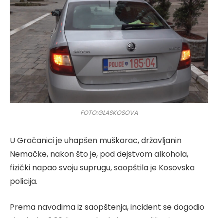
FOTO:GLASKOSOVA
U Gračanici je uhapšen muškarac, državljanin
Nemačke, nakon što je, pod dejstvom alkohola,
fizički napao svoju suprugu, saopštila je Kosovska
policija.
Prema navodima iz saopštenja, incident se dogodio