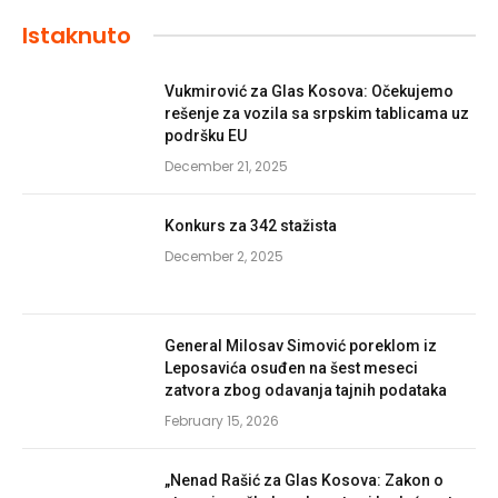
Istaknuto
Vukmirović za Glas Kosova: Očekujemo
rešenje za vozila sa srpskim tablicama uz
podršku EU
December 21, 2025
Konkurs za 342 stažista
December 2, 2025
General Milosav Simović poreklom iz
Leposavića osuđen na šest meseci
zatvora zbog odavanja tajnih podataka
February 15, 2026
„Nenad Rašić za Glas Kosova: Zakon o