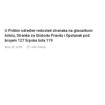
U Prištini određen redosled stranaka na glasačkom
listiću, Stranka za Slobodu Pravdu i Opstanak pod
brojem 127 Srpska lista 119
May 16, 2026
1 Min Read