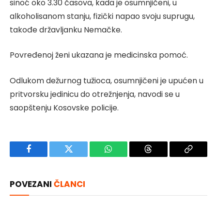
sinoć oko 3.30 časova, kada je osumnjičeni, u
alkoholisanom stanju, fizički napao svoju suprugu,
takođe državljanku Nemačke.
Povređenoj ženi ukazana je medicinska pomoć.
Odlukom dežurnog tužioca, osumnjičeni je upućen u
pritvorsku jedinicu do otrežnjenja, navodi se u
saopštenju Kosovske policije.
Facebook
Twitter
WhatsApp
Threads
Copy
Link
POVEZANI
ČLANCI