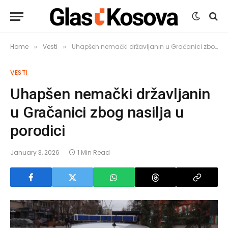
Home
Vesti
Uhapšen nemački državljanin u Gračanici zbog nasilja u porodici
»
»
VESTI
Uhapšen nemački državljanin
u Gračanici zbog nasilja u
porodici
January 3, 2026
1 Min Read