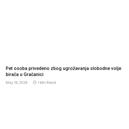
Pet osoba privedeno zbog ugrožavanja slobodne volje
birača u Gračanici
May 19, 2026
1 Min Read