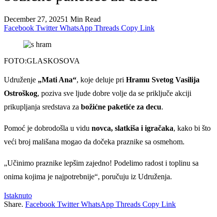
December 27, 2025
1 Min Read
Facebook
Twitter
WhatsApp
Threads
Copy Link
FOTO:GLASKOSOVA
Udruženje
„Mati Ana“
, koje deluje pri
Hramu Svetog Vasilija
Ostroškog
, poziva sve ljude dobre volje da se priključe akciji
prikupljanja sredstava za
božićne paketiće za decu
.
Pomoć je dobrodošla u vidu
novca, slatkiša i igračaka
, kako bi što
veći broj mališana mogao da dočeka praznike sa osmehom.
„Učinimo praznike lepšim zajedno! Podelimo radost i toplinu sa
onima kojima je najpotrebnije“, poručuju iz Udruženja.
Istaknuto
Share.
Facebook
Twitter
WhatsApp
Threads
Copy Link