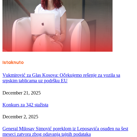
Istaknuto
Vukmirović za Glas Kosova: Očekujemo rešenje za vozila sa
srpskim tablicama uz podršku EU
December 21, 2025
Konkurs za 342 stažista
December 2, 2025
General Milosav Simović poreklom iz Leposavića osuđen na šest
meseci zatvora zbog odavanja tajnih podataka