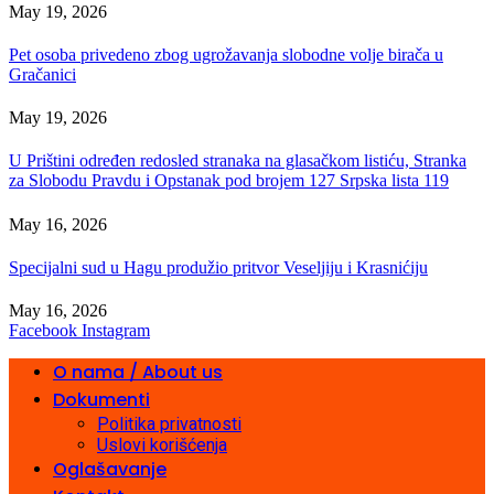
May 19, 2026
Pet osoba privedeno zbog ugrožavanja slobodne volje birača u
Gračanici
May 19, 2026
U Prištini određen redosled stranaka na glasačkom listiću, Stranka
za Slobodu Pravdu i Opstanak pod brojem 127 Srpska lista 119
May 16, 2026
Specijalni sud u Hagu produžio pritvor Veseljiju i Krasnićiju
May 16, 2026
Facebook
Instagram
O nama / About us
Dokumenti
Politika privatnosti
Uslovi korišćenja
Oglašavanje