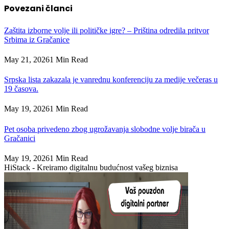
Povezani
članci
Zaštita izborne volje ili političke igre? – Priština odredila pritvor
Srbima iz Gračanice
May 21, 2026
1 Min Read
Srpska lista zakazala je vanrednu konferenciju za medije večeras u
19 časova.
May 19, 2026
1 Min Read
Pet osoba privedeno zbog ugrožavanja slobodne volje birača u
Gračanici
May 19, 2026
1 Min Read
HiStack - Kreiramo digitalnu budućnost vašeg biznisa