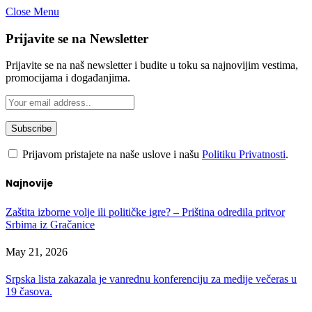
Close Menu
Prijavite se na Newsletter
Prijavite se na naš newsletter i budite u toku sa najnovijim vestima,
promocijama i događanjima.
Prijavom pristajete na naše uslove i našu
Politiku Privatnosti
.
Najnovije
Zaštita izborne volje ili političke igre? – Priština odredila pritvor
Srbima iz Gračanice
May 21, 2026
Srpska lista zakazala je vanrednu konferenciju za medije večeras u
19 časova.