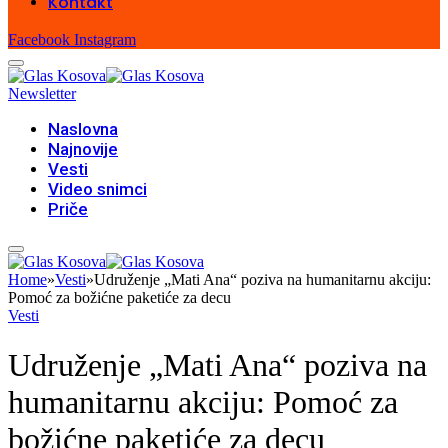
Kontakt
Facebook
Instagram
Newsletter
Naslovna
Najnovije
Vesti
Video snimci
Priče
Home
»
Vesti
»
Udruženje „Mati Ana“ poziva na humanitarnu akciju:
Pomoć za božićne paketiće za decu
Vesti
Udruženje „Mati Ana“ poziva na
humanitarnu akciju: Pomoć za
božićne paketiće za decu