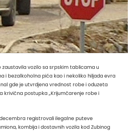
 zaustavila vozilo sa srpskim tablicama u
na i bezalkoholna pića kao i nekoliko hiljada evra
minal gde je utvrdjena vrednost robe i oduzeta
 krivična postupka ,,Krijumčarenje robe i
 decembra registrovali ilegalne puteve
amiona, kombija i dostavnih vozila kod Zubinog