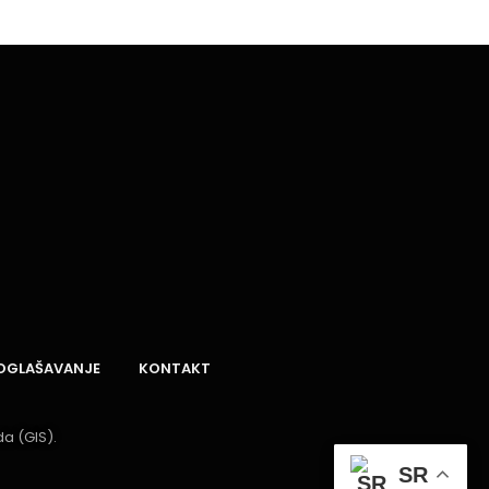
OGLAŠAVANJE
KONTAKT
a (GIS).
SR