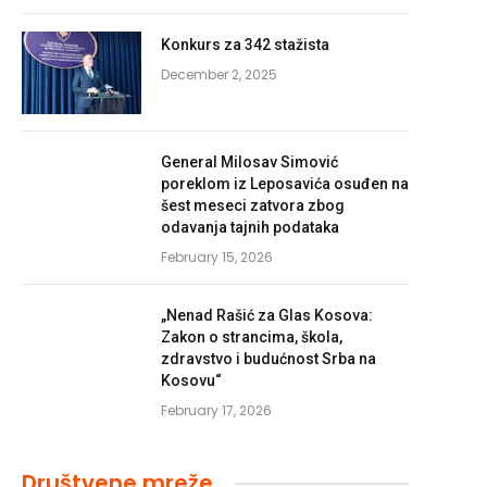
Konkurs za 342 stažista
December 2, 2025
General Milosav Simović
poreklom iz Leposavića osuđen na
šest meseci zatvora zbog
odavanja tajnih podataka
February 15, 2026
„Nenad Rašić za Glas Kosova:
Zakon o strancima, škola,
zdravstvo i budućnost Srba na
Kosovu“
February 17, 2026
Društvene mreže