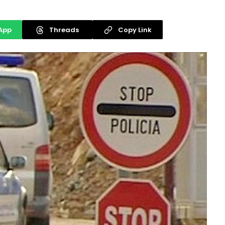
App
Threads
Copy Link