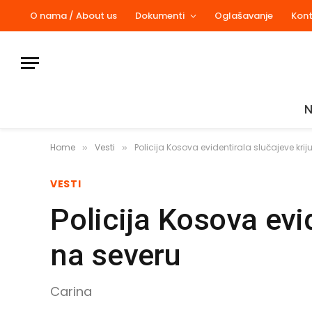
O nama / About us
Dokumenti
Oglašavanje
Kon
N
Home
Vesti
Policija Kosova evidentirala slučajeve kr
»
»
VESTI
Policija Kosova evi
na severu
Carina