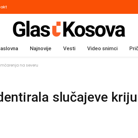
takt
aslovna
Najnovije
Vesti
Video snimci
Pri
ijumčarenja na severu
dentirala slučajeve kri