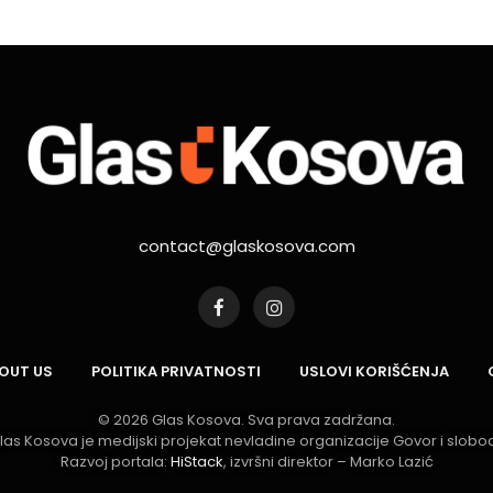
contact@glaskosova.com
Facebook
Instagram
BOUT US
POLITIKA PRIVATNOSTI
USLOVI KORIŠĆENJA
© 2026 Glas Kosova. Sva prava zadržana.
Glas Kosova je medijski projekat nevladine organizacije Govor i slobod
Razvoj portala:
HiStack
, izvršni direktor – Marko Lazić