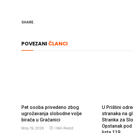
SHARE.
POVEZANI
ČLANCI
Pet osoba privedeno zbog
U Prištini odr
ugrožavanja slobodne volje
stranaka na gl
birača u Gračanici
Stranka za Sl
Opstanak pod
May 19, 2026
1 Min Read
lista 119