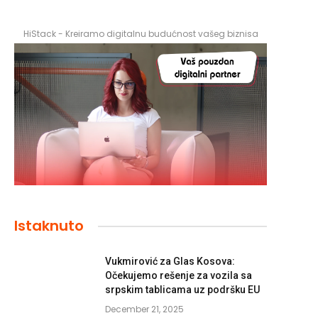
HiStack - Kreiramo digitalnu budućnost vašeg biznisa
Istaknuto
Vukmirović za Glas Kosova:
Očekujemo rešenje za vozila sa
srpskim tablicama uz podršku EU
December 21, 2025