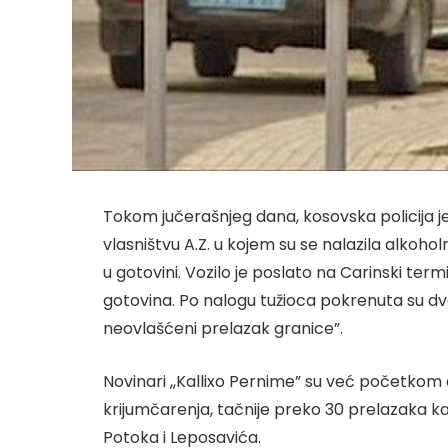
Tokom jučerašnjeg dana, kosovska policija je
vlasništvu A.Z. u kojem su se nalazila alkohol
u gotovini. Vozilo je poslato na Carinski ter
gotovina. Po nalogu tužioca pokrenuta su dva
neovlašćeni prelazak granice”.
Novinari ,,Kallixo Pernime” su već početkom
krijumčarenja, tačnije preko 30 prelazaka k
Potoka i Leposavića.