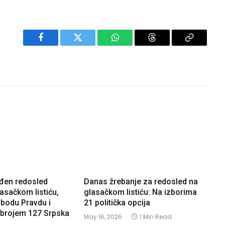
Facebook
Twitter
WhatsApp
Threads
Copy
Link
eđen redosled
Danas žrebanje za redosled na
asačkom listiću,
glasačkom listiću: Na izborima
obodu Pravdu i
21 politička opcija
 brojem 127 Srpska
May 16, 2026
1 Min Read