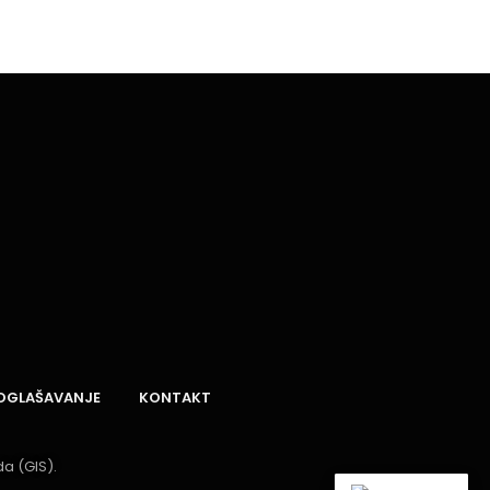
OGLAŠAVANJE
KONTAKT
a (GIS).