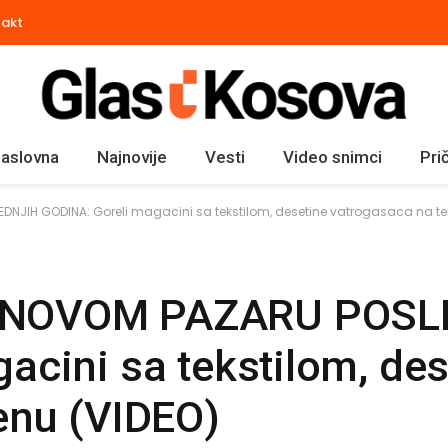
takt
aslovna
Najnovije
Vesti
Video snimci
Pri
NJIH GODINA: Goreli magacini sa tekstilom, desetine vatrogasaca na te
 NOVOM PAZARU POSL
acini sa tekstilom, des
enu (VIDEO)