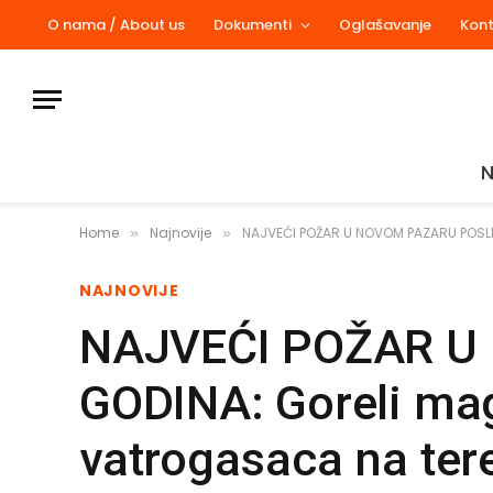
O nama / About us
Dokumenti
Oglašavanje
Kon
N
Home
Najnovije
NAJVEĆI POŽAR U NOVOM PAZARU POSLED
»
»
NAJNOVIJE
NAJVEĆI POŽAR U
GODINA: Goreli mag
vatrogasaca na ter