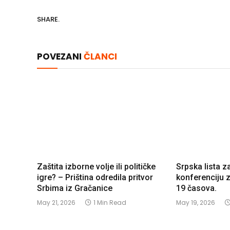
SHARE.
POVEZANI
ČLANCI
Zaštita izborne volje ili političke
Srpska lista z
igre? – Priština odredila pritvor
konferenciju 
Srbima iz Gračanice
19 časova.
May 21, 2026
1 Min Read
May 19, 2026