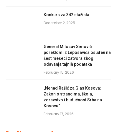
Konkurs za 342 stažista
December 2, 2025
General Milosav Simović
poreklom iz Leposavića osuđen na
šest meseci zatvora zbog
odavanja tajnih podataka
February 15, 2026
„Nenad Rašić za Glas Kosova:
Zakon o strancima, škola,
zdravstvo i budućnost Srba na
Kosovu“
February 17, 2026