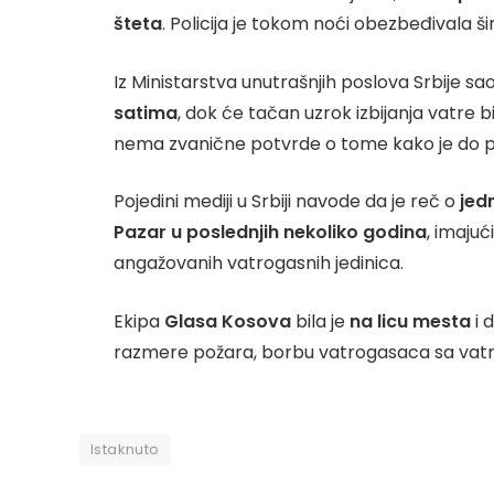
šteta
. Policija je tokom noći obezbeđivala 
Iz Ministarstva unutrašnjih poslova Srbije s
satima
, dok će tačan uzrok izbijanja vatre 
nema zvanične potvrde o tome kako je do p
Pojedini mediji u Srbiji navode da je reč o
jed
Pazar u poslednjih nekoliko godina
, imajuć
angažovanih vatrogasnih jedinica.
Ekipa
Glasa Kosova
bila je
na licu mesta
i 
razmere požara, borbu vatrogasaca sa vatre
Istaknuto