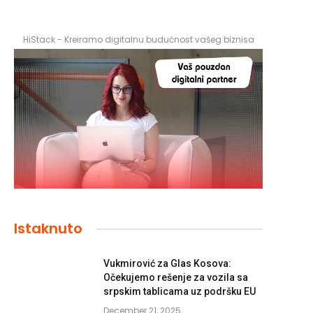
HiStack - Kreiramo digitalnu budućnost vašeg biznisa
Istaknuto
Vukmirović za Glas Kosova:
Očekujemo rešenje za vozila sa
srpskim tablicama uz podršku EU
December 21, 2025