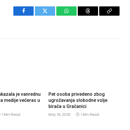
Facebook
Twitter
WhatsApp
Threads
Copy
Link
akazala je vanrednu
Pet osoba privedeno zbog
za medije večeras u
ugrožavanja slobodne volje
birača u Gračanici
1 Min Read
May 19, 2026
1 Min Read