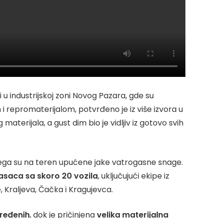
ći u industrijskoj zoni Novog Pazara, gde su
repromaterijalom, potvrđeno je iz više izvora u
g materijala, a gust dim bio je vidljiv iz gotovo svih
ega su na teren upućene jake vatrogasne snage.
asaca sa skoro 20 vozila
, uključujući ekipe iz
, Kraljeva, Čačka i Kragujevca.
ređenih
, dok je pričinjena
velika materijalna