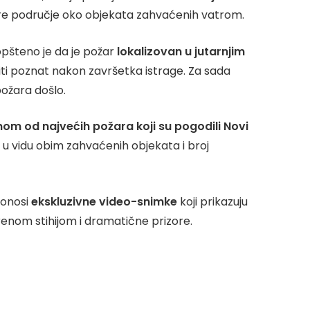
šire područje oko objekata zahvaćenih vatrom.
aopšteno je da je požar
lokalizovan u jutarnjim
biti poznat nakon završetka istrage. Za sada
ožara došlo.
nom od najvećih požara koji su pogodili Novi
i u vidu obim zahvaćenih objekata i broj
donosi
ekskluzivne video-snimke
koji prikazuju
nom stihijom i dramatične prizore.