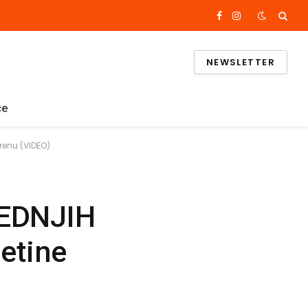
Facebook
Instagram
NEWSLETTER
če
renu (VIDEO)
EDNJIH
etine