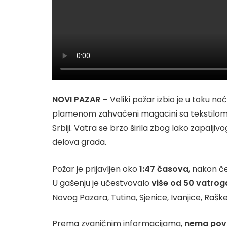
NOVI PAZAR –
Veliki požar izbio je u toku no
plamenom zahvaćeni magacini sa tekstilom i 
Srbiji. Vatra se brzo širila zbog lako zapaljivo
delova grada.
Požar je prijavljen oko
1:47 časova
, nakon č
U gašenju je učestvovalo
više od 50 vatrog
Novog Pazara, Tutina, Sjenice, Ivanjice, Raške
Prema zvaničnim informacijama,
nema pov