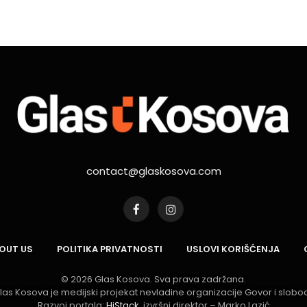
contact@glaskosova.com
Facebook
Instagram
BOUT US
POLITIKA PRIVATNOSTI
USLOVI KORIŠĆENJA
© 2026 Glas Kosova. Sva prava zadržana.
Glas Kosova je medijski projekat nevladine organizacije Govor i slobod
Razvoj portala:
HiStack
, izvršni direktor – Marko Lazić