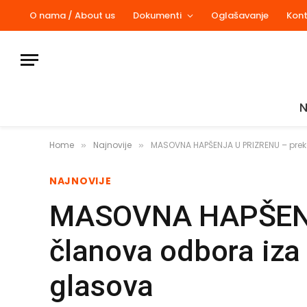
O nama / About us
Dokumenti
Oglašavanje
Kon
N
Home
Najnovije
MASOVNA HAPŠENJA U PRIZRENU – preko
»
»
NAJNOVIJE
MASOVNA HAPŠENJ
članova odbora iza 
glasova