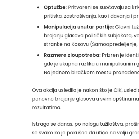
Optužbe:
Pritvoreni se suočavaju sa kri
pritiska, zastrašivanja, kao i davanja i p
Manipulacija unutar partija:
Glavni tuži
brojanju glasova političkih subjekata, 
stranke na Kosovu (Samoopredeljenje, 
Razmere zloupotreba:
Prizren je iden
gde je ukupna razlika u manipulisanim 
Na jednom biračkom mestu pronađeno j
Ova akcija usledila je nakon što je CIK, usle
ponovno brojanje glasova u svim opštinama n
rezultatima.
Istraga se danas, po nalogu tužilaštva, prošir
se svako ko je pokušao da utiče na volju gra