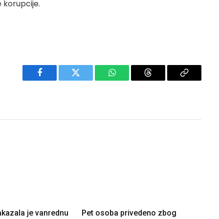
e korupcije.
Facebook
Twitter
WhatsApp
Threads
Copy
Link
akazala je vanrednu
Pet osoba privedeno zbog