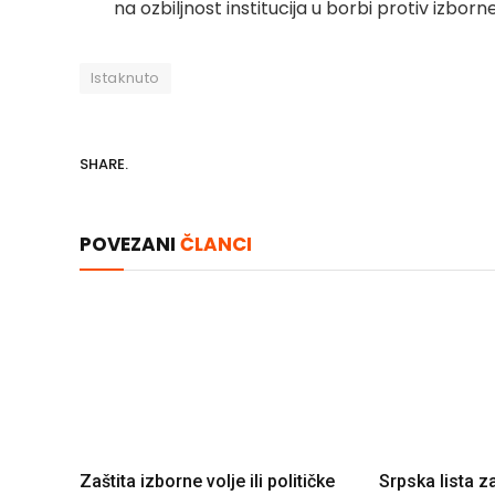
na ozbiljnost institucija u borbi protiv izborn
Istaknuto
SHARE.
POVEZANI
ČLANCI
Zaštita izborne volje ili političke
Srpska lista z