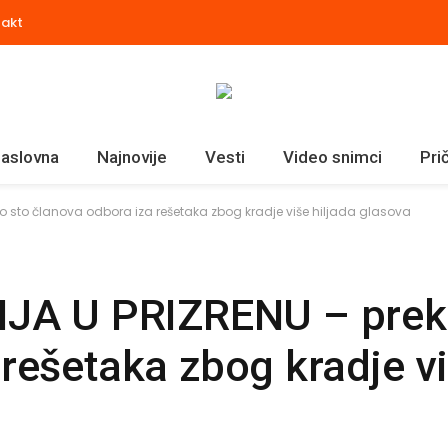
takt
aslovna
Najnovije
Vesti
Video snimci
Pri
 sto članova odbora iza rešetaka zbog kradje više hiljada glasova
A U PRIZRENU – prek
rešetaka zbog kradje vi