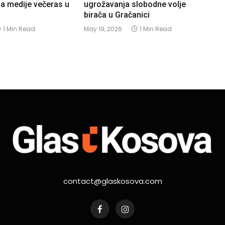
za medije večeras u
ugrožavanja slobodne volje
birača u Gračanici
1 Min Read
May 19, 2026
1 Min Read
contact@glaskosova.com
Facebook
Instagram