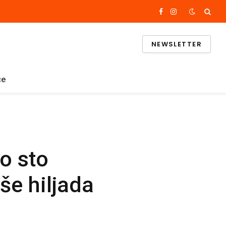
Facebook
Instagram
NEWSLETTER
če
o sto
še hiljada