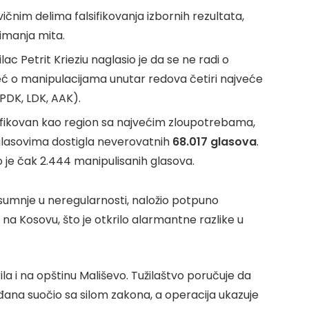
vičnim delima falsifikovanja izbornih rezultata,
rimanja mita.
lac Petrit Krieziu naglasio je da se ne radi o
već o manipulacijama unutar redova četiri najveće
PDK, LDK, AAK).
tifikovan kao region sa najvećim zloupotrebama,
glasovima dostigla neverovatnih
68.017 glasova
.
e čak 2.444 manipulisanih glasova.
d sumnje u neregularnosti, naložio potpuno
a Kosovu, što je otkrilo alarmantne razlike u
ila i na opštinu Mališevo. Tužilaštvo poručuje da
đana suočio sa silom zakona, a operacija ukazuje