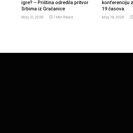
igre? – Priština odredila pritvor
konferenciju 
Srbima iz Gračanice
19 časova.
May 21, 2026
1 Min Read
May 19, 2026