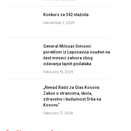
Konkurs za 342 stažista
December 2, 2025
General Milosav Simović
poreklom iz Leposavića osuđen na
šest meseci zatvora zbog
odavanja tajnih podataka
February 15, 2026
„Nenad Rašić za Glas Kosova:
Zakon o strancima, škola,
zdravstvo i budućnost Srba na
Kosovu“
February 17, 2026