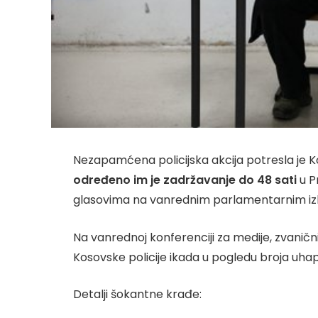
Nezapamćena policijska akcija potresla je 
određeno im je zadržavanje do 48 sati
u P
glasovima na vanrednim parlamentarnim iz
Na vanrednoj konferenciji za medije, zvaničnic
Kosovske policije ikada u pogledu broja uhap
Detalji šokantne krađe: