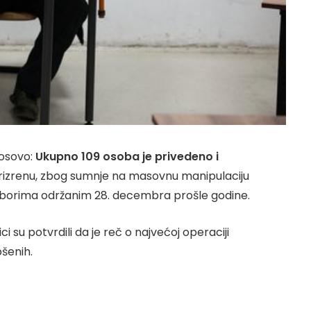
Kosovo:
Ukupno 109 osoba je privedeno i
rizrenu, zbog sumnje na masovnu manipulaciju
borima održanim 28. decembra prošle godine.
i su potvrdili da je reč o najvećoj operaciji
šenih.