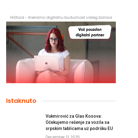
HiStack - Kreiramo digitalnu budućnost vašeg biznisa
Istaknuto
Vukmirović za Glas Kosova:
Očekujemo rešenje za vozila sa
srpskim tablicama uz podršku EU
December 21, 2025