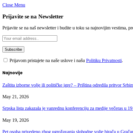
Close Menu
Prijavite se na Newsletter
Prijavite se na naš newsletter i budite u toku sa najnovijim vestima, 
Prijavom pristajete na naše uslove i našu
Politiku Privatnosti
.
Najnovije
Zaštita izborne volje ili političke igre? – Priština odredila pritvor Srb
May 21, 2026
Srpska lista zakazala je vanrednu konferenciju za medije večeras u 19
May 19, 2026
Pet osoba privedeno zbog ugrožavanja slobodne volje birača u Gračan