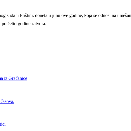
g suda u Prištini, doneta u junu ove godine, koja se odnosi na umešan
po četiri godine zatvora.
ima iz Gračanice
 časova.
ici