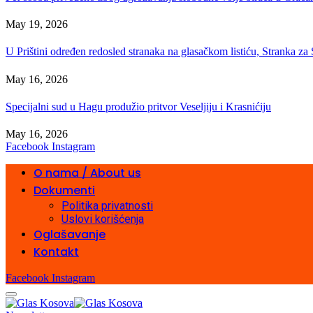
May 19, 2026
U Prištini određen redosled stranaka na glasačkom listiću, Stranka z
May 16, 2026
Specijalni sud u Hagu produžio pritvor Veseljiju i Krasnićiju
May 16, 2026
Facebook
Instagram
O nama / About us
Dokumenti
Politika privatnosti
Uslovi korišćenja
Oglašavanje
Kontakt
Facebook
Instagram