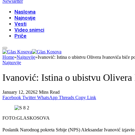
Newsletter
Naslovna
Najnovije
Vesti
Video snimci
Priče
Home
»
Najnovije
»
Ivanović: Istina o ubistvu Olivera Ivanovića biće p
Najnovije
Ivanović: Istina o ubistvu Olivera
January 12, 2026
2 Mins Read
Facebook
Twitter
WhatsApp
Threads
Copy Link
FOTO:GLASKOSOVA
Poslanik Narodnog pokreta Srbije (NPS) Aleksandar Ivanović izjavio j