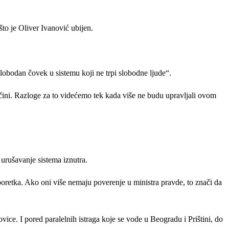
što je Oliver Ivanović ubijen.
„slobodan čovek u sistemu koji ne trpi slobodne ljude“.
učini. Razloge za to videćemo tek kada više ne budu upravljali ovom
urušavanje sistema iznutra.
g poretka. Ako oni više nemaju poverenje u ministra pravde, to znači da
ice. I pored paralelnih istraga koje se vode u Beogradu i Prištini, do