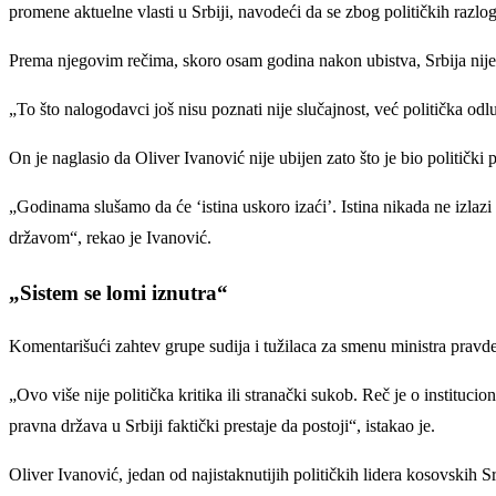
promene aktuelne vlasti u Srbiji, navodeći da se zbog političkih razlog
Prema njegovim rečima, skoro osam godina nakon ubistva, Srbija nije uči
„To što nalogodavci još nisu poznati nije slučajnost, već politička odl
On je naglasio da Oliver Ivanović nije ubijen zato što je bio politički
„Godinama slušamo da će ‘istina uskoro izaći’. Istina nikada ne izlaz
državom“, rekao je Ivanović.
„Sistem se lomi iznutra“
Komentarišući zahtev grupe sudija i tužilaca za smenu ministra pravd
„Ovo više nije politička kritika ili stranački sukob. Reč je o instituc
pravna država u Srbiji faktički prestaje da postoji“, istakao je.
Oliver Ivanović, jedan od najistaknutijih političkih lidera kosovskih 