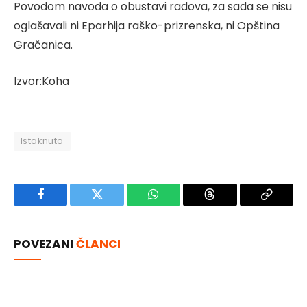
Povodom navoda o obustavi radova, za sada se nisu
oglašavali ni Eparhija raško-prizrenska, ni Opština
Gračanica.
Izvor:Koha
Istaknuto
Facebook
Twitter
WhatsApp
Threads
Copy
Link
POVEZANI
ČLANCI