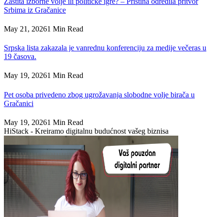
Zaštita izborne volje ili političke igre? – Priština odredila pritvor
Srbima iz Gračanice
May 21, 2026
1 Min Read
Srpska lista zakazala je vanrednu konferenciju za medije večeras u
19 časova.
May 19, 2026
1 Min Read
Pet osoba privedeno zbog ugrožavanja slobodne volje birača u
Gračanici
May 19, 2026
1 Min Read
HiStack - Kreiramo digitalnu budućnost vašeg biznisa