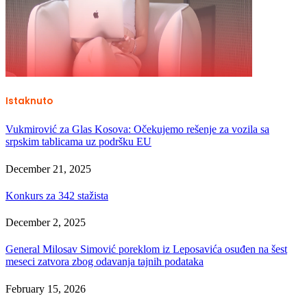
Istaknuto
Vukmirović za Glas Kosova: Očekujemo rešenje za vozila sa
srpskim tablicama uz podršku EU
December 21, 2025
Konkurs za 342 stažista
December 2, 2025
General Milosav Simović poreklom iz Leposavića osuđen na šest
meseci zatvora zbog odavanja tajnih podataka
February 15, 2026