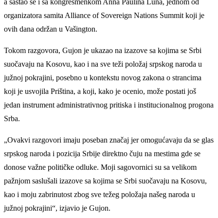
a sastao se i sa kongresmenkom Anna Paulina Luna, jednom od
organizatora samita Alliance of Sovereign Nations Summit koji je
ovih dana održan u Vašington.
Tokom razgovora, Gujon je ukazao na izazove sa kojima se Srbi
suočavaju na Kosovu, kao i na sve teži položaj srpskog naroda u
južnoj pokrajini, posebno u kontekstu novog zakona o strancima
koji je usvojila Priština, a koji, kako je ocenio, može postati još
jedan instrument administrativnog pritiska i institucionalnog progona
Srba.
„Ovakvi razgovori imaju poseban značaj jer omogućavaju da se glas
srpskog naroda i pozicija Srbije direktno čuju na mestima gde se
donose važne političke odluke. Moji sagovornici su sa velikom
pažnjom saslušali izazove sa kojima se Srbi suočavaju na Kosovu,
kao i moju zabrinutost zbog sve težeg položaja našeg naroda u
južnoj pokrajini“, izjavio je Gujon.