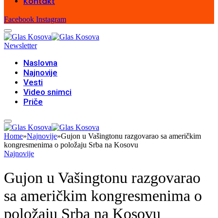
Kontakt
Facebook
Instagram
Newsletter
Naslovna
Najnovije
Vesti
Video snimci
Priče
Home
»
Najnovije
»
Gujon u Vašingtonu razgovarao sa američkim
kongresmenima o položaju Srba na Kosovu
Najnovije
Gujon u Vašingtonu razgovarao
sa američkim kongresmenima o
položaju Srba na Kosovu