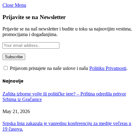
Close Menu
Prijavite se na Newsletter
Prijavite se na naš newsletter i budite u toku sa najnovijim vestima,
promocijama i događanjima.
Prijavom pristajete na naše uslove i našu
Politiku Privatnosti
.
Najnovije
Zaštita izborne volje ili političke igre? – Priština odredila pritvor
Srbima iz Gračanice
May 21, 2026
Srpska lista zakazala je vanrednu konferenciju za medije večeras u
19 časova.