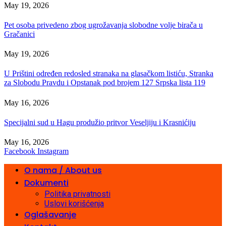
May 19, 2026
Pet osoba privedeno zbog ugrožavanja slobodne volje birača u
Gračanici
May 19, 2026
U Prištini određen redosled stranaka na glasačkom listiću, Stranka
za Slobodu Pravdu i Opstanak pod brojem 127 Srpska lista 119
May 16, 2026
Specijalni sud u Hagu produžio pritvor Veseljiju i Krasnićiju
May 16, 2026
Facebook
Instagram
O nama / About us
Dokumenti
Politika privatnosti
Uslovi korišćenja
Oglašavanje