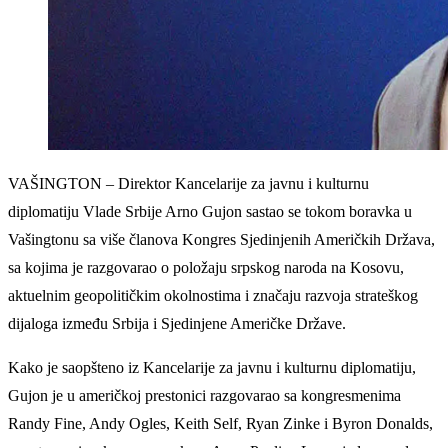
VAŠINGTON – Direktor Kancelarije za javnu i kulturnu
diplomatiju Vlade Srbije Arno Gujon sastao se tokom boravka u
Vašingtonu sa više članova Kongres Sjedinjenih Američkih Država,
sa kojima je razgovarao o položaju srpskog naroda na Kosovu,
aktuelnim geopolitičkim okolnostima i značaju razvoja strateškog
dijaloga između Srbija i Sjedinjene Američke Države.
Kako je saopšteno iz Kancelarije za javnu i kulturnu diplomatiju,
Gujon je u američkoj prestonici razgovarao sa kongresmenima
Randy Fine, Andy Ogles, Keith Self, Ryan Zinke i Byron Donalds,