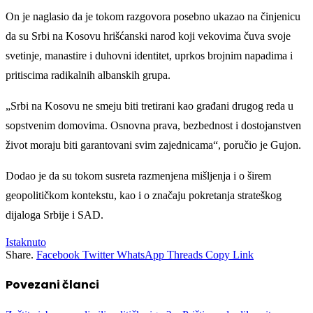
On je naglasio da je tokom razgovora posebno ukazao na činjenicu
da su Srbi na Kosovu hrišćanski narod koji vekovima čuva svoje
svetinje, manastire i duhovni identitet, uprkos brojnim napadima i
pritiscima radikalnih albanskih grupa.
„Srbi na Kosovu ne smeju biti tretirani kao građani drugog reda u
sopstvenim domovima. Osnovna prava, bezbednost i dostojanstven
život moraju biti garantovani svim zajednicama“, poručio je Gujon.
Dodao je da su tokom susreta razmenjena mišljenja i o širem
geopolitičkom kontekstu, kao i o značaju pokretanja strateškog
dijaloga Srbije i SAD.
Istaknuto
Share.
Facebook
Twitter
WhatsApp
Threads
Copy Link
Povezani
članci