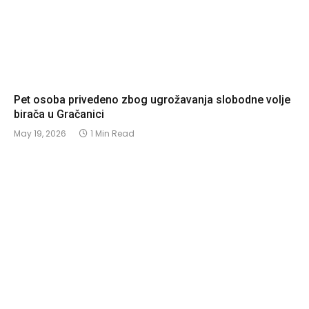
Pet osoba privedeno zbog ugrožavanja slobodne volje
birača u Gračanici
May 19, 2026
1 Min Read