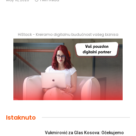
HiStack - Kreiramo digitalnu budućnost vašeg biznisa
Istaknuto
Vukmirović za Glas Kosova: Očekujemo