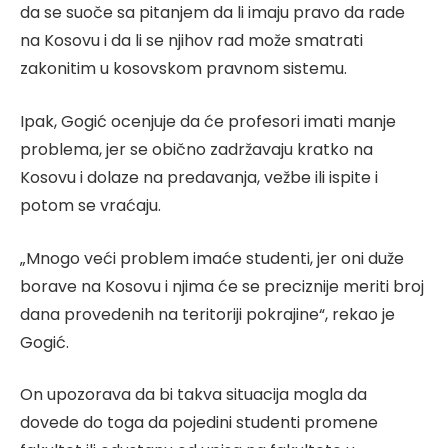
da se suoče sa pitanjem da li imaju pravo da rade
na Kosovu i da li se njihov rad može smatrati
zakonitim u kosovskom pravnom sistemu.
Ipak, Gogić ocenjuje da će profesori imati manje
problema, jer se obično zadržavaju kratko na
Kosovu i dolaze na predavanja, vežbe ili ispite i
potom se vraćaju.
„Mnogo veći problem imaće studenti, jer oni duže
borave na Kosovu i njima će se preciznije meriti broj
dana provedenih na teritoriji pokrajine“, rekao je
Gogić.
On upozorava da bi takva situacija mogla da
dovede do toga da pojedini studenti promene