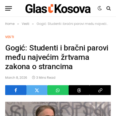
Home
Vesti
Gogić: Studenti i bračni parovi među najvećim žrtvama zakona o strancima
»
»
VESTI
Gogić: Studenti i bračni parovi
među najvećim žrtvama
zakona o strancima
March 8, 2026
3 Mins Read