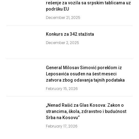
rešenje za vozila sa srpskim tablicama uz
podršku EU
December 21, 2025
Konkurs za 342 stažista
December 2, 2025
General Milosav Simović poreklom iz
Leposavića osuđen na šest meseci
zatvora zbog odavanja tajnih podataka
February 15, 2026
„Nenad Rašić za Glas Kosova: Zakon o
strancima, škola, zdravstvo i budućnost
Srba na Kosovu“
February 17, 2026