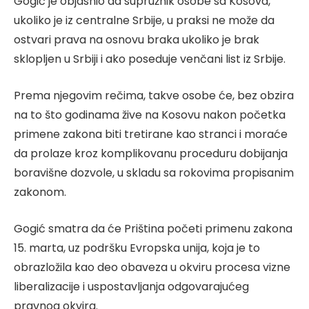
Gogić je objasnio da supružnik osobe sa Kosova,
ukoliko je iz centralne Srbije, u praksi ne može da
ostvari prava na osnovu braka ukoliko je brak
sklopljen u Srbiji i ako poseduje venčani list iz Srbije.
Prema njegovim rečima, takve osobe će, bez obzira
na to što godinama žive na Kosovu nakon početka
primene zakona biti tretirane kao stranci i moraće
da prolaze kroz komplikovanu proceduru dobijanja
boravišne dozvole, u skladu sa rokovima propisanim
zakonom.
Gogić smatra da će Priština početi primenu zakona
15. marta, uz podršku Evropska unija, koja je to
obrazložila kao deo obaveza u okviru procesa vizne
liberalizacije i uspostavljanja odgovarajućeg
pravnog okvira.