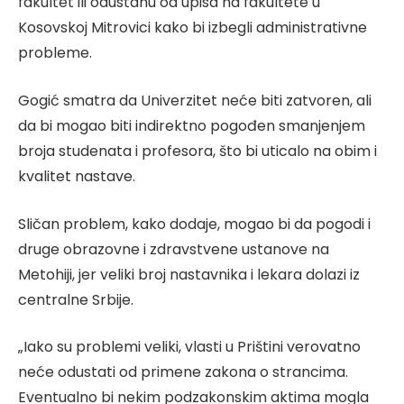
fakultet ili odustanu od upisa na fakultete u
Kosovskoj Mitrovici kako bi izbegli administrativne
probleme.
Gogić smatra da Univerzitet neće biti zatvoren, ali
da bi mogao biti indirektno pogođen smanjenjem
broja studenata i profesora, što bi uticalo na obim i
kvalitet nastave.
Sličan problem, kako dodaje, mogao bi da pogodi i
druge obrazovne i zdravstvene ustanove na
Metohiji, jer veliki broj nastavnika i lekara dolazi iz
centralne Srbije.
„Iako su problemi veliki, vlasti u Prištini verovatno
neće odustati od primene zakona o strancima.
Eventualno bi nekim podzakonskim aktima mogla