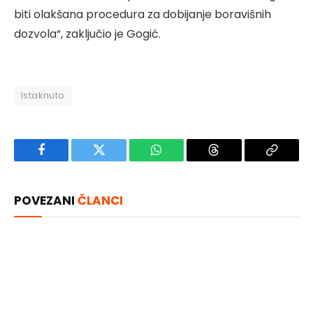
biti olakšana procedura za dobijanje boravišnih
dozvola“, zaključio je Gogić.
Istaknuto
Facebook
Twitter
WhatsApp
Threads
Copy
Link
POVEZANI
ČLANCI