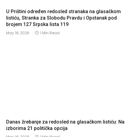
U Prištini određen redosled stranaka na glasačkom
listiću, Stranka za Slobodu Pravdu i Opstanak pod
brojem 127 Srpska lista 119
May 16, 2026
1 Min Read
Danas žrebanje za redosled na glasačkom listiću: Na
izborima 21 politička opcija
May 16, 2026
1 Min Read