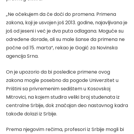
„Ne očekujem da će doći do promena. Primena
zakona, koji je usvojen još 2013. godine, najavljivana je
još od jeseni i već je dva puta odlagana. Moguće su
određene dorade, ali su male šanse da primena ne
počne od 15. marta“, rekao je Gogić za Novinska
agencija Srna.
On je upozorio da bi posledice primene ovog
zakona mogle posebno da pogode Univerzitet u
Prištini sa privremenim sedištem u Kosovskoj
Mitrovici, na kojem studira veliki broj studenata iz
centralne Srbije, dok značajan deo nastavnog kadra
takođe dolazi iz Srbije.
Prema njegovim rečima, profesori iz Srbije mogli bi