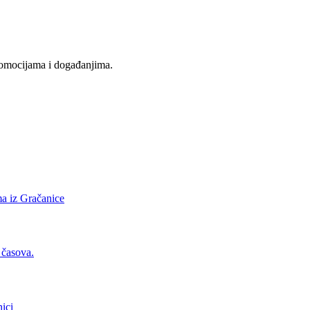
promocijama i događanjima.
ima iz Gračanice
 časova.
ici