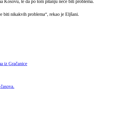
 na Kosovu, te da po tom pitanju neće biti problema.
 biti nikakvih problema“, rekao je Eljšani.
ima iz Gračanice
 časova.