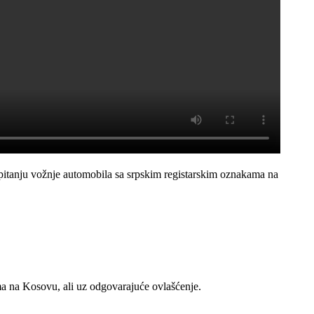
 pitanju vožnje automobila sa srpskim registarskim oznakama na
ima na Kosovu, ali uz odgovarajuće ovlašćenje.