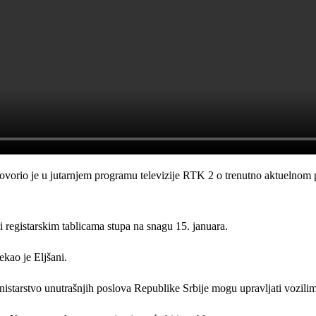
govorio je u jutarnjem programu televizije RTK 2 o trenutno aktuelnom
i registarskim tablicama stupa na snagu 15. januara.
kao je Eljšani.
inistarstvo unutrašnjih poslova Republike Srbije mogu upravljati vozil