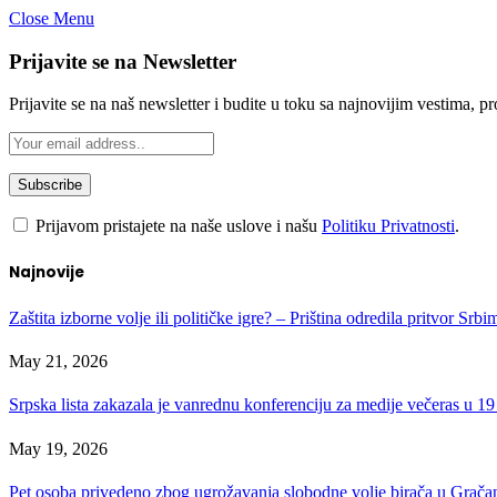
Close Menu
Prijavite se na Newsletter
Prijavite se na naš newsletter i budite u toku sa najnovijim vestima, 
Prijavom pristajete na naše uslove i našu
Politiku Privatnosti
.
Najnovije
Zaštita izborne volje ili političke igre? – Priština odredila pritvor Srb
May 21, 2026
Srpska lista zakazala je vanrednu konferenciju za medije večeras u 19
May 19, 2026
Pet osoba privedeno zbog ugrožavanja slobodne volje birača u Gračan