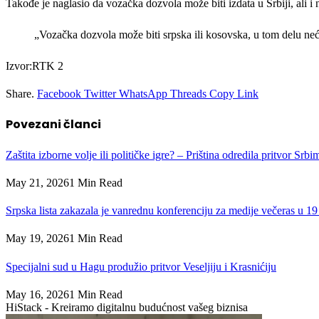
Takođe je naglasio da vozačka dozvola može biti izdata u Srbiji, ali i
„Vozačka dozvola može biti srpska ili kosovska, u tom delu neće
Izvor:RTK 2
Share.
Facebook
Twitter
WhatsApp
Threads
Copy Link
Povezani
članci
Zaštita izborne volje ili političke igre? – Priština odredila pritvor Srb
May 21, 2026
1 Min Read
Srpska lista zakazala je vanrednu konferenciju za medije večeras u 19
May 19, 2026
1 Min Read
Specijalni sud u Hagu produžio pritvor Veseljiju i Krasnićiju
May 16, 2026
1 Min Read
HiStack - Kreiramo digitalnu budućnost vašeg biznisa