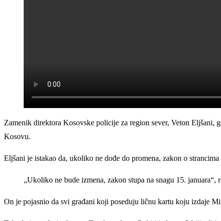
Zamenik direktora Kosovske policije za region sever, Veton Eljšani, 
Kosovu.
Eljšani je istakao da, ukoliko ne dođe do promena, zakon o strancima 
„Ukoliko ne bude izmena, zakon stupa na snagu 15. januara“, re
On je pojasnio da svi građani koji poseduju ličnu kartu koju izdaje M