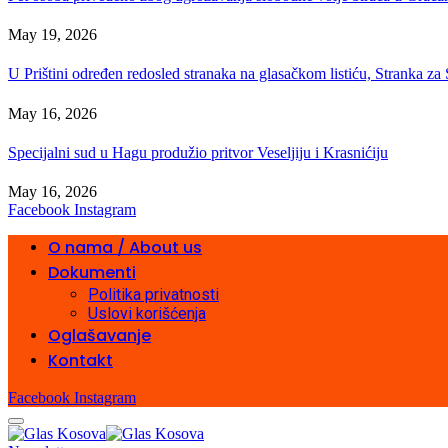
May 19, 2026
U Prištini određen redosled stranaka na glasačkom listiću, Stranka z
May 16, 2026
Specijalni sud u Hagu produžio pritvor Veseljiju i Krasnićiju
May 16, 2026
Facebook
Instagram
O nama / About us
Dokumenti
Politika privatnosti
Uslovi korišćenja
Oglašavanje
Kontakt
Facebook
Instagram