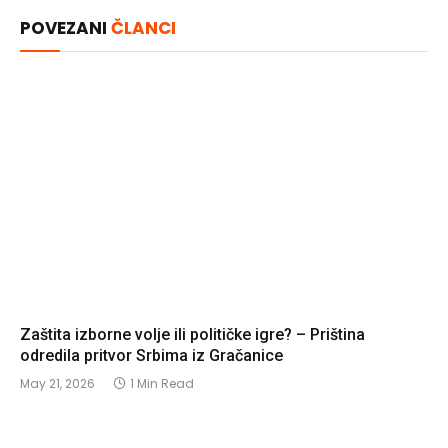
Link
POVEZANI
ČLANCI
Zaštita izborne volje ili političke igre? – Priština
odredila pritvor Srbima iz Gračanice
May 21, 2026
1 Min Read