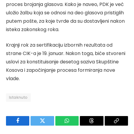
proces brojanja glasova. Kako je naveo, PDK je već
uložio žalbu koja se odnosi na deo glasova pristiglih
putem pošte, za koje tvrde da su dostavljeni nakon
isteka zakonskog roka.
Krajnji rok za sertifikaciju izbornih rezultata od
strane CIK-a je 19. januar. Nakon toga, biće stvoreni
uslovi za konstituisanje desetog saziva Skupštine
Kosova i započinjanje procesa formiranja nove
vlade.
Istaknuto
Facebook
Twitter
WhatsApp
Threads
Copy