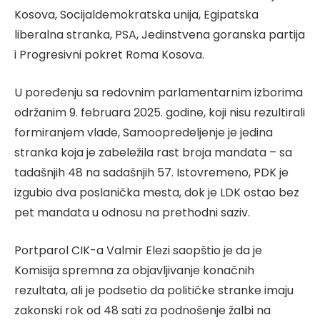
Kosova, Socijaldemokratska unija, Egipatska
liberalna stranka, PSA, Jedinstvena goranska partija
i Progresivni pokret Roma Kosova.
U poređenju sa redovnim parlamentarnim izborima
održanim 9. februara 2025. godine, koji nisu rezultirali
formiranjem vlade, Samoopredeljenje je jedina
stranka koja je zabeležila rast broja mandata – sa
tadašnjih 48 na sadašnjih 57. Istovremeno, PDK je
izgubio dva poslanička mesta, dok je LDK ostao bez
pet mandata u odnosu na prethodni saziv.
Portparol CIK-a Valmir Elezi saopštio je da je
Komisija spremna za objavljivanje konačnih
rezultata, ali je podsetio da političke stranke imaju
zakonski rok od 48 sati za podnošenje žalbi na