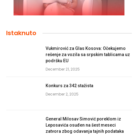
Istaknuto
Vukmirović za Glas Kosova: Očekujemo
rešenje za vozila sa srpskim tablicama uz
podršku EU
December 21, 2025
Konkurs za 342 stažista
December 2, 2025
General Milosav Simović poreklom iz
Leposavića osuđen na šest meseci
zatvora zbog odavanja tajnih podataka