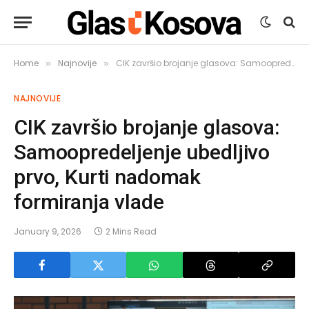
Home
Najnovije
CIK završio brojanje glasova: Samoopredeljenje ubedljivo prvo, Kurti nadomak formiranja vlade
»
»
NAJNOVIJE
CIK završio brojanje glasova:
Samoopredeljenje ubedljivo
prvo, Kurti nadomak
formiranja vlade
January 9, 2026
2 Mins Read