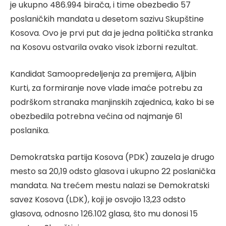
je ukupno 486.994 birača, i time obezbedio 57
poslaničkih mandata u desetom sazivu Skupštine
Kosova. Ovo je prvi put da je jedna politička stranka
na Kosovu ostvarila ovako visok izborni rezultat.
Kandidat Samoopredeljenja za premijera, Aljbin
Kurti, za formiranje nove vlade imaće potrebu za
podrškom stranaka manjinskih zajednica, kako bi se
obezbedila potrebna većina od najmanje 61
poslanika.
Demokratska partija Kosova (PDK) zauzela je drugo
mesto sa 20,19 odsto glasova i ukupno 22 poslanička
mandata. Na trećem mestu nalazi se Demokratski
savez Kosova (LDK), koji je osvojio 13,23 odsto
glasova, odnosno 126.102 glasa, što mu donosi 15