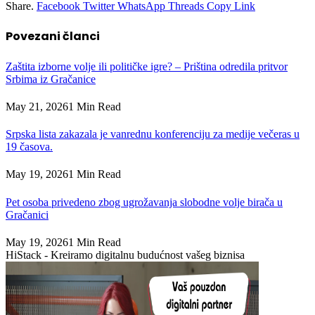
Share.
Facebook
Twitter
WhatsApp
Threads
Copy Link
Povezani
članci
Zaštita izborne volje ili političke igre? – Priština odredila pritvor
Srbima iz Gračanice
May 21, 2026
1 Min Read
Srpska lista zakazala je vanrednu konferenciju za medije večeras u
19 časova.
May 19, 2026
1 Min Read
Pet osoba privedeno zbog ugrožavanja slobodne volje birača u
Gračanici
May 19, 2026
1 Min Read
HiStack - Kreiramo digitalnu budućnost vašeg biznisa