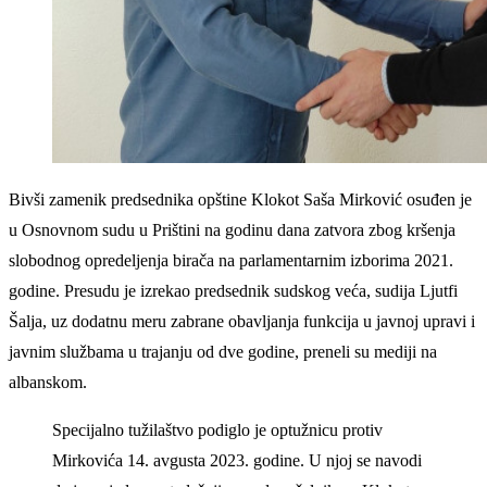
Bivši zamenik predsednika opštine Klokot Saša Mirković osuđen je
u Osnovnom sudu u Prištini na godinu dana zatvora zbog kršenja
slobodnog opredeljenja birača na parlamentarnim izborima 2021.
godine. Presudu je izrekao predsednik sudskog veća, sudija Ljutfi
Šalja, uz dodatnu meru zabrane obavljanja funkcija u javnoj upravi i
javnim službama u trajanju od dve godine, preneli su mediji na
albanskom.
Specijalno tužilaštvo podiglo je optužnicu protiv
Mirkovića 14. avgusta 2023. godine. U njoj se navodi