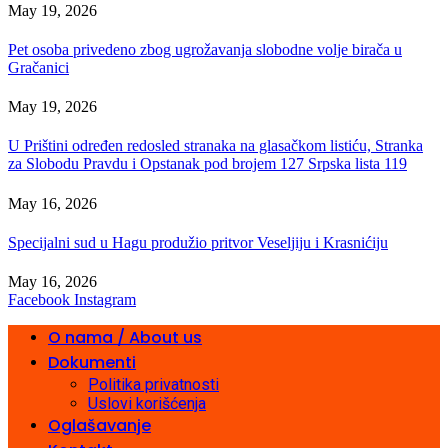
May 19, 2026
Pet osoba privedeno zbog ugrožavanja slobodne volje birača u
Gračanici
May 19, 2026
U Prištini određen redosled stranaka na glasačkom listiću, Stranka
za Slobodu Pravdu i Opstanak pod brojem 127 Srpska lista 119
May 16, 2026
Specijalni sud u Hagu produžio pritvor Veseljiju i Krasnićiju
May 16, 2026
Facebook
Instagram
O nama / About us
Dokumenti
Politika privatnosti
Uslovi korišćenja
Oglašavanje