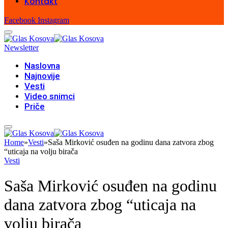
Kontakt
Facebook
Instagram
Newsletter
Naslovna
Najnovije
Vesti
Video snimci
Priče
Home
»
Vesti
»
Saša Mirković osuđen na godinu dana zatvora zbog
“uticaja na volju birača
Vesti
Saša Mirković osuđen na godinu
dana zatvora zbog “uticaja na
volju birača