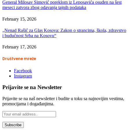
General Milosav Simović poreklom iz Leposavića osuđen na šest
meseci zatvora zbog odavanja tajnih podataka
February 15, 2026
„Nenad Rašić za Glas Kosova: Zakon o strancima, škola, zdravstvo
i budućnost Srba na Kosovu“
February 17, 2026
Društvene mreže
Facebook
Instagram
Prijavite se na Newsletter
Prijavite se na naš newsletter i budite u toku sa najnovijim vestima,
promocijama i događanjima.