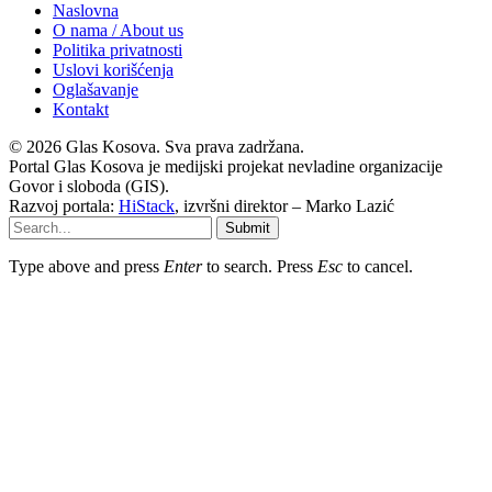
Naslovna
O nama / About us
Politika privatnosti
Uslovi korišćenja
Oglašavanje
Kontakt
© 2026 Glas Kosova. Sva prava zadržana.
Portal Glas Kosova je medijski projekat nevladine organizacije
Govor i sloboda (GIS).
Razvoj portala:
HiStack
, izvršni direktor – Marko Lazić
Submit
Type above and press
Enter
to search. Press
Esc
to cancel.