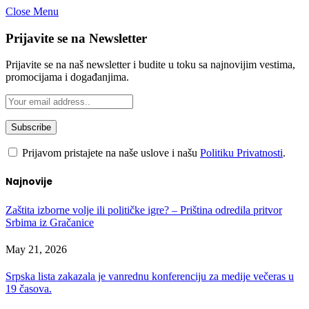
Close Menu
Prijavite se na Newsletter
Prijavite se na naš newsletter i budite u toku sa najnovijim vestima,
promocijama i događanjima.
Prijavom pristajete na naše uslove i našu
Politiku Privatnosti
.
Najnovije
Zaštita izborne volje ili političke igre? – Priština odredila pritvor
Srbima iz Gračanice
May 21, 2026
Srpska lista zakazala je vanrednu konferenciju za medije večeras u
19 časova.