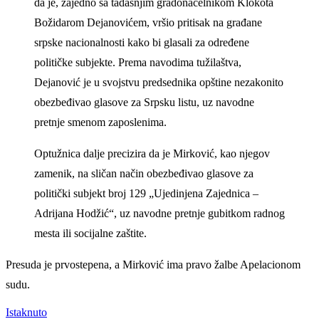
da je, zajedno sa tadašnjim gradonačelnikom Klokota
Božidarom Dejanovićem, vršio pritisak na građane
srpske nacionalnosti kako bi glasali za određene
političke subjekte. Prema navodima tužilaštva,
Dejanović je u svojstvu predsednika opštine nezakonito
obezbeđivao glasove za Srpsku listu, uz navodne
pretnje smenom zaposlenima.
Optužnica dalje precizira da je Mirković, kao njegov
zamenik, na sličan način obezbeđivao glasove za
politički subjekt broj 129 „Ujedinjena Zajednica –
Adrijana Hodžić“, uz navodne pretnje gubitkom radnog
mesta ili socijalne zaštite.
Presuda je prvostepena, a Mirković ima pravo žalbe Apelacionom
sudu.
Istaknuto