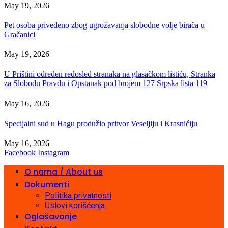
May 19, 2026
Pet osoba privedeno zbog ugrožavanja slobodne volje birača u
Gračanici
May 19, 2026
U Prištini određen redosled stranaka na glasačkom listiću, Stranka
za Slobodu Pravdu i Opstanak pod brojem 127 Srpska lista 119
May 16, 2026
Specijalni sud u Hagu produžio pritvor Veseljiju i Krasnićiju
May 16, 2026
Facebook
Instagram
O nama / About us
Dokumenti
Politika privatnosti
Uslovi korišćenja
Oglašavanje