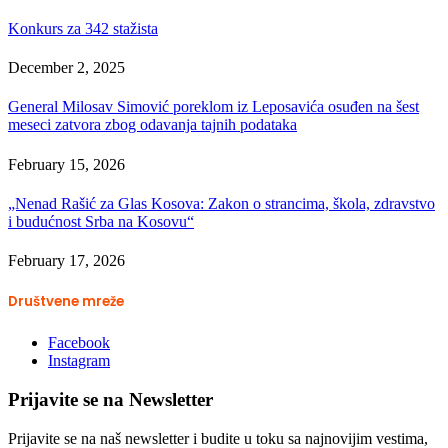
Konkurs za 342 stažista
December 2, 2025
General Milosav Simović poreklom iz Leposavića osuđen na šest
meseci zatvora zbog odavanja tajnih podataka
February 15, 2026
„Nenad Rašić za Glas Kosova: Zakon o strancima, škola, zdravstvo
i budućnost Srba na Kosovu“
February 17, 2026
Društvene mreže
Facebook
Instagram
Prijavite se na Newsletter
Prijavite se na naš newsletter i budite u toku sa najnovijim vestima,