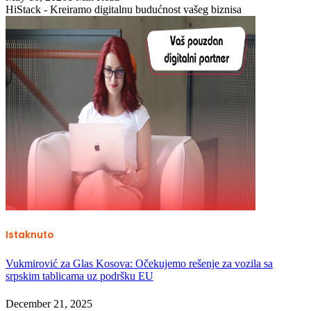
HiStack - Kreiramo digitalnu budućnost vašeg biznisa
Istaknuto
Vukmirović za Glas Kosova: Očekujemo rešenje za vozila sa
srpskim tablicama uz podršku EU
December 21, 2025