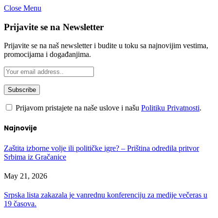
Close Menu
Prijavite se na Newsletter
Prijavite se na naš newsletter i budite u toku sa najnovijim vestima,
promocijama i događanjima.
Prijavom pristajete na naše uslove i našu
Politiku Privatnosti
.
Najnovije
Zaštita izborne volje ili političke igre? – Priština odredila pritvor
Srbima iz Gračanice
May 21, 2026
Srpska lista zakazala je vanrednu konferenciju za medije večeras u
19 časova.