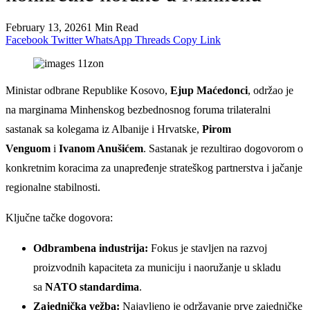
February 13, 2026
1 Min Read
Facebook
Twitter
WhatsApp
Threads
Copy Link
Ministar odbrane Republike Kosovo,
Ejup Maćedonci
, održao je
na marginama Minhenskog bezbednosnog foruma trilateralni
sastanak sa kolegama iz Albanije i Hrvatske,
Pirom
Venguom
i
Ivanom Anušićem
. Sastanak je rezultirao dogovorom o
konkretnim koracima za unapređenje strateškog partnerstva i jačanje
regionalne stabilnosti.
Ključne tačke dogovora:
Odbrambena industrija:
Fokus je stavljen na razvoj
proizvodnih kapaciteta za municiju i naoružanje u skladu
sa
NATO standardima
.
Zajednička vežba:
Najavljeno je održavanje prve zajedničke