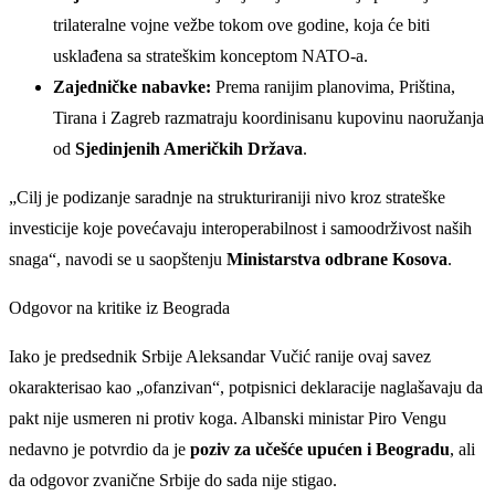
trilateralne vojne vežbe tokom ove godine, koja će biti
usklađena sa strateškim konceptom NATO-a.
Zajedničke nabavke:
Prema ranijim planovima, Priština,
Tirana i Zagreb razmatraju koordinisanu kupovinu naoružanja
od
Sjedinjenih Američkih Država
.
„Cilj je podizanje saradnje na strukturiraniji nivo kroz strateške
investicije koje povećavaju interoperabilnost i samoodrživost naših
snaga“, navodi se u saopštenju
Ministarstva odbrane Kosova
.
Odgovor na kritike iz Beograda
Iako je predsednik Srbije Aleksandar Vučić ranije ovaj savez
okarakterisao kao „ofanzivan“, potpisnici deklaracije naglašavaju da
pakt nije usmeren ni protiv koga. Albanski ministar Piro Vengu
nedavno je potvrdio da je
poziv za učešće upućen i Beogradu
, ali
da odgovor zvanične Srbije do sada nije stigao.