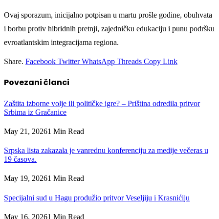
Ovaj sporazum, inicijalno potpisan u martu prošle godine, obuhvata
i borbu protiv hibridnih pretnji, zajedničku edukaciju i punu podršku
evroatlantskim integracijama regiona.
Share.
Facebook
Twitter
WhatsApp
Threads
Copy Link
Povezani
članci
Zaštita izborne volje ili političke igre? – Priština odredila pritvor
Srbima iz Gračanice
May 21, 2026
1 Min Read
Srpska lista zakazala je vanrednu konferenciju za medije večeras u
19 časova.
May 19, 2026
1 Min Read
Specijalni sud u Hagu produžio pritvor Veseljiju i Krasnićiju
May 16, 2026
1 Min Read