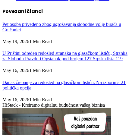
Povezani
članci
Pet osoba privedeno zbog ugrožavanja slobodne volje birača u
Gračanici
May 19, 2026
1 Min Read
U Prištini određen redosled stranaka na glasačkom listiću, Stranka
za Slobodu Pravdu i Opstanak pod brojem 127 Srpska lista 119
May 16, 2026
1 Min Read
Danas žrebanje za redosled na glasačkom listiću: Na izborima 21
politička opcija
May 16, 2026
1 Min Read
HiStack - Kreiramo digitalnu budućnost vašeg biznisa