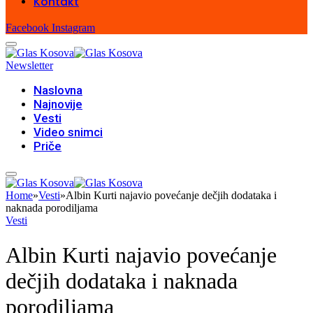
Kontakt
Facebook
Instagram
Newsletter
Naslovna
Najnovije
Vesti
Video snimci
Priče
Home
»
Vesti
»
Albin Kurti najavio povećanje dečjih dodataka i
naknada porodiljama
Vesti
Albin Kurti najavio povećanje
dečjih dodataka i naknada
porodiljama