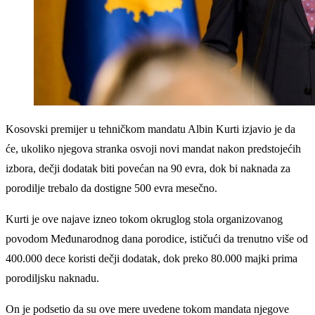
Kosovski premijer u tehničkom mandatu Albin Kurti izjavio je da
će, ukoliko njegova stranka osvoji novi mandat nakon predstojećih
izbora, dečji dodatak biti povećan na 90 evra, dok bi naknada za
porodilje trebalo da dostigne 500 evra mesečno.
Kurti je ove najave izneo tokom okruglog stola organizovanog
povodom Međunarodnog dana porodice, ističući da trenutno više od
400.000 dece koristi dečji dodatak, dok preko 80.000 majki prima
porodiljsku naknadu.
On je podsetio da su ove mere uvedene tokom mandata njegove