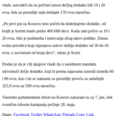
vlade, navodeći da su početni iznosi dečjeg dodatka bili 10 i 20
evra, dok su porodilje tada dobijale 170 evra mesečno.
„Po prvi put na Kosovu smo počeli da dodeljujemo dodatke, od
kojih je koristi imalo preko 400.000 dece. Kada sam počeo sa 10 i
20 evra, bilo je podsmeha i ismevanja zbog takve politike. Danas
svaka porodica koja ispunjava uslove dobija dodatke od 30 do 45
evra, u zavisnosti od broja dece“, rekao je Kurti.
Dodao je da je cilj njegove vlade da u narednom mandatu
udvostruči dečje dodatke, koji bi prema najavama iznosili između 60
i 90 evra, kao i da se naknada za porodilje poveća sa sadašnjih
325,9 evra na 500 evra mesečno.
Vanredni parlamentarni izbori na Kosovu zakazani su za 7. jun, dok
zvanična izborna kampanja počinje 28. maja.
Share.
Facebook
Twitter
WhatsApp
Threads
Copy Link