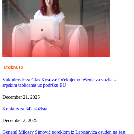
Istaknuto
Vukmirović za Glas Kosova: Očekujemo rešenje za vozila sa
srpskim tablicama uz podršku EU
December 21, 2025
Konkurs za 342 stažista
December 2, 2025
General Milosav Simović poreklom iz Leposavića osuđen na šest