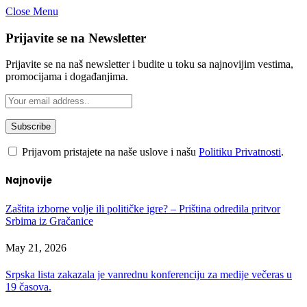
Close Menu
Prijavite se na Newsletter
Prijavite se na naš newsletter i budite u toku sa najnovijim vestima,
promocijama i događanjima.
Prijavom pristajete na naše uslove i našu
Politiku Privatnosti
.
Najnovije
Zaštita izborne volje ili političke igre? – Priština odredila pritvor
Srbima iz Gračanice
May 21, 2026
Srpska lista zakazala je vanrednu konferenciju za medije večeras u
19 časova.