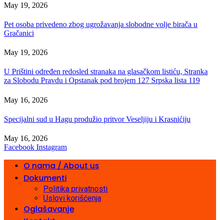
May 19, 2026
Pet osoba privedeno zbog ugrožavanja slobodne volje birača u
Gračanici
May 19, 2026
U Prištini određen redosled stranaka na glasačkom listiću, Stranka
za Slobodu Pravdu i Opstanak pod brojem 127 Srpska lista 119
May 16, 2026
Specijalni sud u Hagu produžio pritvor Veseljiju i Krasnićiju
May 16, 2026
Facebook
Instagram
O nama / About us
Dokumenti
Politika privatnosti
Uslovi korišćenja
Oglašavanje