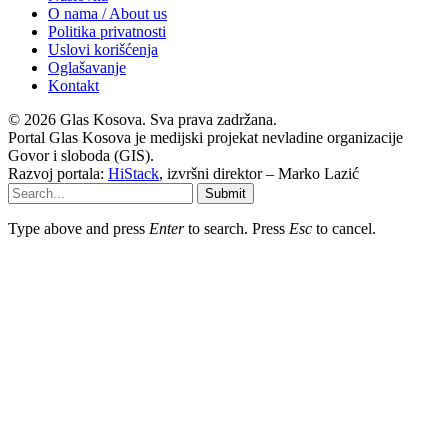
O nama / About us
Politika privatnosti
Uslovi korišćenja
Oglašavanje
Kontakt
© 2026 Glas Kosova. Sva prava zadržana.
Portal Glas Kosova je medijski projekat nevladine organizacije
Govor i sloboda (GIS).
Razvoj portala:
HiStack
, izvršni direktor – Marko Lazić
Submit
Type above and press
Enter
to search. Press
Esc
to cancel.