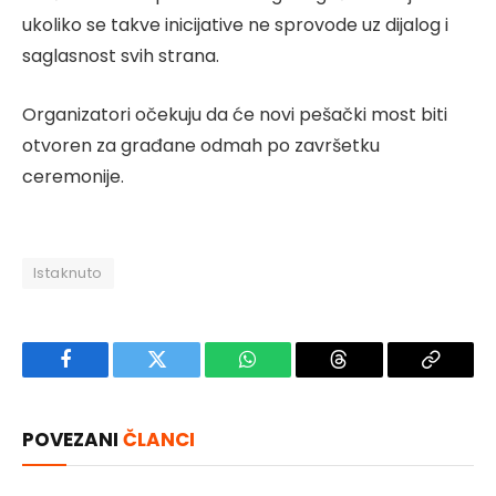
ukoliko se takve inicijative ne sprovode uz dijalog i
saglasnost svih strana.
Organizatori očekuju da će novi pešački most biti
otvoren za građane odmah po završetku
ceremonije.
Istaknuto
Facebook
Twitter
WhatsApp
Threads
Copy
Link
POVEZANI
ČLANCI