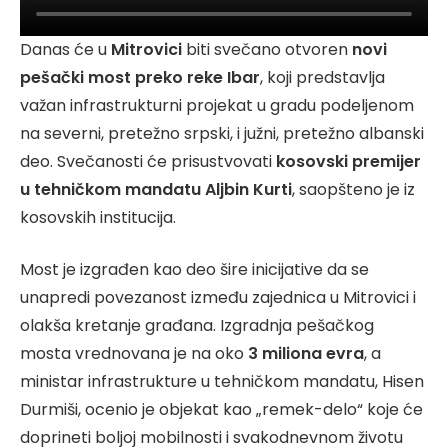
Danas će u
Mitrovici
biti svečano otvoren
novi
pešački most preko reke Ibar
, koji predstavlja
važan infrastrukturni projekat u gradu podeljenom
na severni, pretežno srpski, i južni, pretežno albanski
deo. Svečanosti će prisustvovati
kosovski premijer
u tehničkom mandatu Aljbin Kurti
, saopšteno je iz
kosovskih institucija.
Most je izgrađen kao deo šire inicijative da se
unapredi povezanost između zajednica u Mitrovici i
olakša kretanje građana. Izgradnja pešačkog
mosta vrednovana je na oko
3 miliona evra
, a
ministar infrastrukture u tehničkom mandatu, Hisen
Durmiši, ocenio je objekat kao „remek-delo“ koje će
doprineti boljoj mobilnosti i svakodnevnom životu