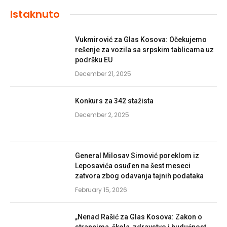
Istaknuto
Vukmirović za Glas Kosova: Očekujemo
rešenje za vozila sa srpskim tablicama uz
podršku EU
December 21, 2025
Konkurs za 342 stažista
December 2, 2025
General Milosav Simović poreklom iz
Leposavića osuđen na šest meseci
zatvora zbog odavanja tajnih podataka
February 15, 2026
„Nenad Rašić za Glas Kosova: Zakon o