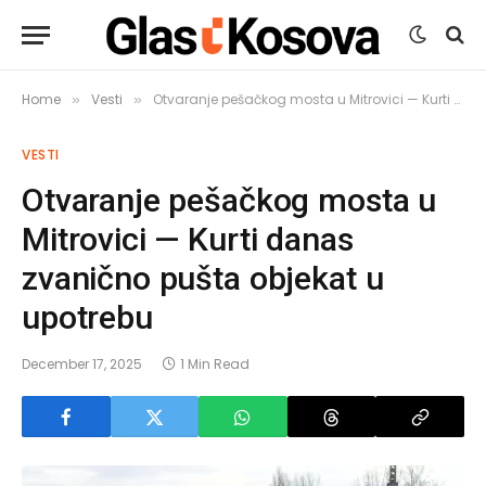
Home
Vesti
Otvaranje pešačkog mosta u Mitrovici — Kurti danas zvanično pušta objekat u upotrebu
»
»
VESTI
Otvaranje pešačkog mosta u
Mitrovici — Kurti danas
zvanično pušta objekat u
upotrebu
December 17, 2025
1 Min Read