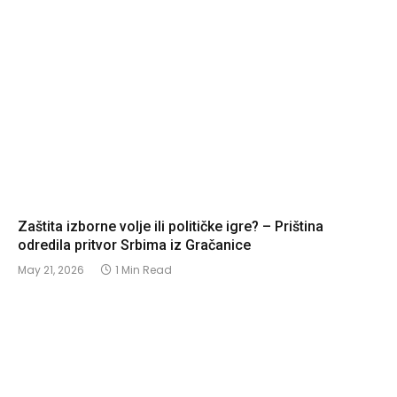
Zaštita izborne volje ili političke igre? – Priština
odredila pritvor Srbima iz Gračanice
May 21, 2026
1 Min Read