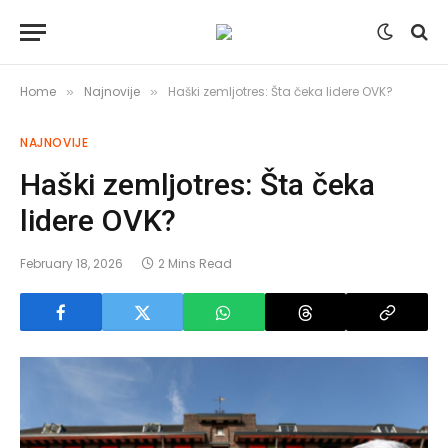
Home
Najnovije
Haški zemljotres: Šta čeka lidere OVK?
»
»
NAJNOVIJE
Haški zemljotres: Šta čeka
lidere OVK?
February 18, 2026
2 Mins Read