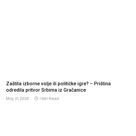
Zaštita izborne volje ili političke igre? – Priština
odredila pritvor Srbima iz Gračanice
May 21, 2026
1 Min Read