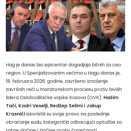
Hag je danas bio epicentar dogadjaja bitnih za ceo
region. U Specijalizovanim većima u Hagu danas je,
18. februara 2026. godine, završeno iznošenje
završnih reči u maratonskom procesu protiv bivših
lidera Oslobodilačke vojske Kosova (OVK).
Hašim
Tači, Kadri Veselji, Redžep Selimi i Jakup
Krasnići
iskoristili su svoje pravo na poslednje
obraćanje sudu, kategorički odbacujući optužbe za
ratne zločine i zločine protiv čovečnosti.