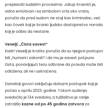
prepisivati sudskim procesima. Jakup Krasnići je,
vidno emotivan i sa simbolom orla oko vrata,
poručio da pred sudom ne stoji kao kriminalac, već
kao čovek koji je branio ljudsko dostojanstvo naroda
koji je odbio da nestane.
Veselji: „Čista savest“
Kadri Veselji je kratko poručio da su njegovi postupci
bili „humani i zakoniti“ i da mu je savest potpuno
čista, ponavljajući tezu odbrane da pravda može biti
odložena, ali ne i uskraćena.
Današnji govori zaključuju dokazni postupak koji je
počeo u aprilu 2023. godine. Tokom suđenja
svedočilo je 134 svedoka, a tužilaštvo je ranije
zatražilo
kazne od po 45 godina zatvora
za