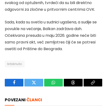
svakog od optuženih, tvrdeći da su bili direktno
odgovorni za zločine u pritvornim centrima OVK.
Sada, kada su svetla u sudnici ugašena, a sudije se
povukle na većanje, Balkan zadržava dah.
Očekivana presuda u maju 2026. godine neće biti
samo pravni akt, već zemljotres čiji će se potresi
osetiti od Prištine do Beograda.
Istaknuto
Facebook
Twitter
WhatsApp
Threads
Copy
Link
POVEZANI
ČLANCI