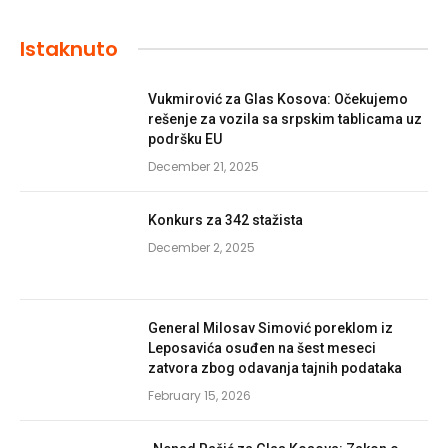
Istaknuto
Vukmirović za Glas Kosova: Očekujemo
rešenje za vozila sa srpskim tablicama uz
podršku EU
December 21, 2025
Konkurs za 342 stažista
December 2, 2025
General Milosav Simović poreklom iz
Leposavića osuđen na šest meseci
zatvora zbog odavanja tajnih podataka
February 15, 2026