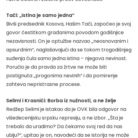
Tači: „Istina je samo jedna“
Bivši predsednik Kosova, Hašim Tači, započeo je svoj
govor čestitkom građanima povodom godišnjice
nezavisnosti. On je optužbe nazvao „neosnovanim i
apsurdnim“, naglašavajući da se tokom trogodišnjeg
suđenja čula samo jedna istina – njegova nevinost.
Poručio je da pravda za žrtve ne može biti
postignuta „progonima nevinih“ i da pomirenje
zahteva nepristrasne procese.
Selimi i Krasnići: Borba iz nužnosti, a ne želje
Redžep Selimi je istakao da je OVK bila odgovor na
višedecenijsku srpsku represiju, a ne izbor. „Šta je
trebalo da uradimo? Da čekamo svoj red da nas
ubiju?“, upitao je on, navodeći da se istorija ne može